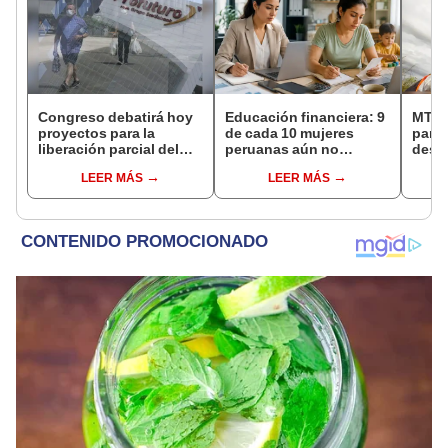
Congreso debatirá hoy
Educación financiera: 9
MTC 
proyectos para la
de cada 10 mujeres
para 
liberación parcial del
peruanas aún no
desar
fondo de AFP
acceden a formación
anch
LEER MÁS
LEER MÁS
para administrar mejor
su dinero