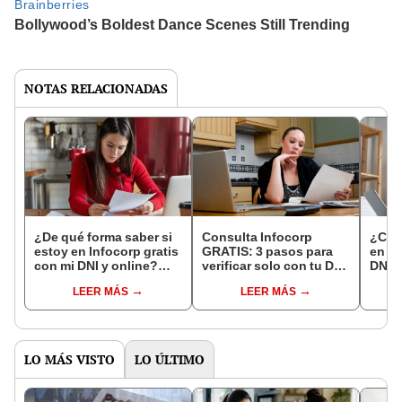
NOTAS RELACIONADAS
¿De qué forma saber si
Consulta Infocorp
¿Cóm
estoy en Infocorp gratis
GRATIS: 3 pasos para
en In
con mi DNI y online?
verificar solo con tu DNI
DNI?
[ACTUALIZADO 2024]
en dónde tienes deudas
LEER MÁS
LEER MÁS
LO MÁS VISTO
LO ÚLTIMO