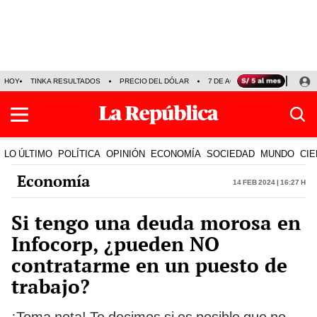
HOY
TINKA RESULTADOS
PRECIO DEL DÓLAR
7 DE AGOSTO
OLLANTA H
LO ÚLTIMO
POLÍTICA
OPINIÓN
ECONOMÍA
SOCIEDAD
MUNDO
CIE
Economía
14 Feb 2024 | 16:27 h
Si tengo una deuda morosa en
Infocorp, ¿pueden NO
contratarme en un puesto de
trabajo?