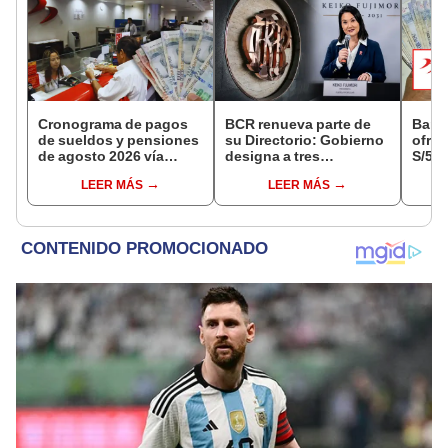
Cronograma de pagos
BCR renueva parte de
Banc
de sueldos y pensiones
su Directorio: Gobierno
ofrec
de agosto 2026 vía
designa a tres
S/50.
Banco de la Nación:
representantes del
deuda
LEER MÁS
LEER MÁS
conoce las fechas de
Ejecutivo
estos
depósito
para 