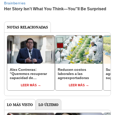
NOTAS RELACIONADAS
Alex Contreras:
Reducen costos
Subsi
“Queremos recuperar
laborales a las
agro
capacidad de
agroexportadoras
super
crecimiento y el
millo
LEER MÁS
LEER MÁS
contexto político no ha
ayudado”
LO MÁS VISTO
LO ÚLTIMO