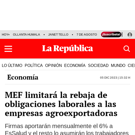
HOY
OLLANTA HUMALA
JANET TELLO
7 DE AGOSTO
TINKA RESULTADOS
LO ÚLTIMO
POLÍTICA
OPINIÓN
ECONOMÍA
SOCIEDAD
MUNDO
CIE
Economía
05 Dic 2023 | 15:32 h
MEF limitará la rebaja de
obligaciones laborales a las
empresas agroexportadoras
Firmas aportarán mensualmente el 6% a
EsSalud y el resto lo asumirán los trabajadores