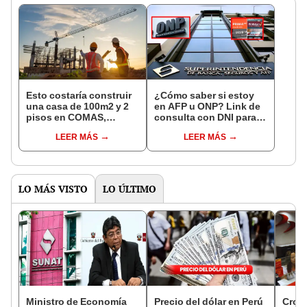
Esto costaría construir
¿Cómo saber si estoy
una casa de 100m2 y 2
en AFP u ONP? Link de
pisos en COMAS,
consulta con DNI para
CARABAYLLO y otros
ver en qué fondo de
LEER MÁS
LEER MÁS
distritos de LIMA
pensiones estás
NORTE
LO MÁS VISTO
LO ÚLTIMO
Ministro de Economía
Precio del dólar en Perú
Cron