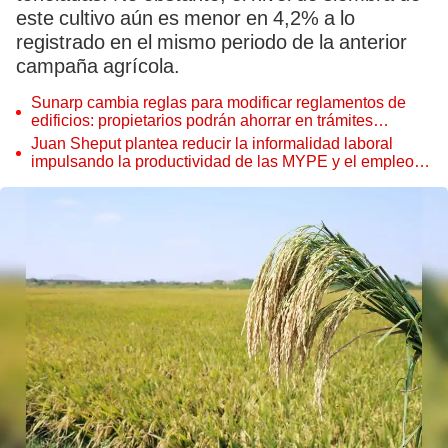
este cultivo aún es menor en 4,2% a lo
registrado en el mismo periodo de la anterior
campaña agrícola.
Sunarp cambia reglas para modificar reglamentos de
edificios: propietarios podrán ahorrar en trámites
notariales
Juan Sheput plantea reducir la informalidad laboral
impulsando la productividad de las MYPE y el empleo
juvenil