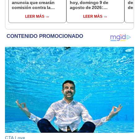
anuncia que crearán
hoy, domingo 9 de
de s
comisión contra la
agosto de 2026:
de ag
evasión tributaria
consulta el tipo de
Banco
LEER MÁS
LEER MÁS
cambio en bancos,
conoc
casas de cambio y
depó
plataformas digitales