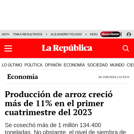
HOY
TINKA RESULTADOS
ALEJANDRO TOLEDO
KENJI FUJIMORI
PRECIO
LO ÚLTIMO
POLÍTICA
OPINIÓN
ECONOMÍA
SOCIEDAD
MUNDO
CIE
Economía
26 Jun 2023 | 12:53 h
Producción de arroz creció
más de 11% en el primer
cuatrimestre del 2023
Se cosechó más de 1 millón 134.400
toneladas. No obstante, el nivel de siembra de