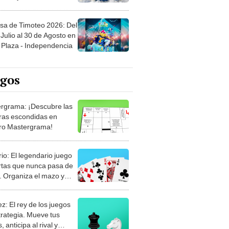
sa de Timoteo 2026: Del
Julio al 30 de Agosto en
Plaza - Independencia
egos
rgrama: ¡Descubre las
ras escondidas en
ro Mastergrama!
rio: El legendario juego
rtas que nunca pasa de
 Organiza el mazo y
stra tu habilidad.
z: El rey de los juegos
trategia. Mueve tus
, anticipa al rival y