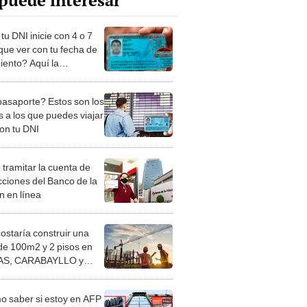
puede interesar
u DNI inicie con 4 o 7
 que ver con tu fecha de
iento? Aquí la
esta, según Reniec
pasaporte? Estos son los
s a los que puedes viajar
con tu DNI
tramitar la cuenta de
cciones del Banco de la
n en línea
costaría construir una
de 100m2 y 2 pisos en
S, CARABAYLLO y
distritos de LIMA
TE
 saber si estoy en AFP