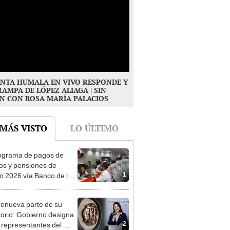
NTA HUMALA EN VIVO RESPONDE Y
RAMPA DE LÓPEZ ALIAGA | SIN
N CON ROSA MARÍA PALACIOS
 MÁS VISTO
LO ÚLTIMO
ograma de pagos de
os y pensiones de
1
o 2026 vía Banco de la
n: conoce las fechas de
ito
enueva parte de su
torio: Gobierno designa
2
s representantes del