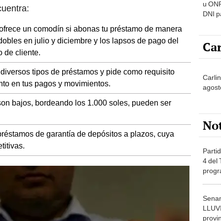
u ONP
cuentra:
DNI p
pensi
 ofrece un comodín si abonas tu préstamo de manera
obles en julio y diciembre y los lapsos de pago del
Car
 de cliente.
diversos tipos de préstamos y pide como requisito
Carli
to en tus pagos y movimientos.
agost
on bajos, bordeando los 1.000 soles, pueden ser
No
préstamos de garantía de depósitos a plazos, cuya
itivas.
Partid
4 del
progr
dónde
Senam
LLUV
provi