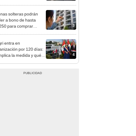
tivo
nas solteras podrán
er a bono de hasta
3
250 para comprar
nda tras nuevo
mento
ri entra en
anización por 120 días:
4
mplica la medida y qué
os podrían venir