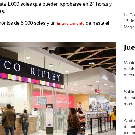
sta 1.000 soles que pueden aprobarse en 24 horas y
as.
La Ca
17 de 
montos de 5.000 soles y un
de hasta el
financiamiento
Mega 
Ju
Maste
palab
nuest
Solita
de ca
moda.
demue
Ajedre
de es
piezas