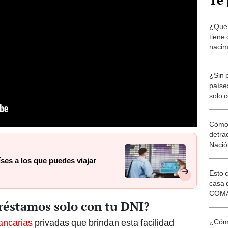
Te 
¿Que t
tiene
nacim
respu
¿Sin 
paíse
solo 
Cómo 
detra
Nació
ses a los que puedes viajar
Esto 
casa 
COMA
réstamos solo con tu DNI?
otros 
NOR
ancarias
privadas que brindan esta facilidad
¿Cómo