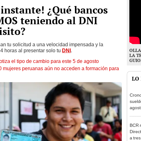
 instante! ¿Qué bancos
OS teniendo al DNI
sito?
n tu solicitud a una velocidad impensada y la
OLLA
 horas al presentar solo tu
DNI
.
LA T
GUIO
otiza el tipo de cambio para este 5 de agosto
10 mujeres peruanas aún no acceden a formación para
LO
Cron
sueld
agost
Nació
depós
BCR r
Direc
a tre