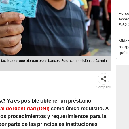
Ejecu
Perso
acced
S/52.
vivie
regla
Midag
reorg
qué i
cambi
s facilidades que otorgan estos bancos. Foto: composición de Jazmín
Compartir
a? Ya es posible obtener un préstamo
l de Identidad (DNI)
como único requisito. A
os procedimientos y requerimientos para la
or parte de las principales instituciones