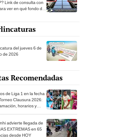
? Link de consulta con
ara ver en qué fondo de
ones estás
lincaturas
ncatura del jueves 6 de
o de 2026
tas Recomendadas
os de Liga 1 en la fecha
 Torneo Clausura 2026:
amación, horarios y
 ver
hi advierte llegada de
IAS EXTREMAS en 65
ncias desde HOY