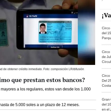
¡Va
Circo 
del 15
Parqu
Migue
Circo
de Jul
Círcul
idad de obtener crédito inmediato. Foto: composición LR/difusión
Circo
imo que prestan estos bancos?
Del 2
Costa
mayores a los regulares, estos van desde los 1.000
Gran 
del 10
hasta de 5.000 soles a un plazo de 12 meses.
en el