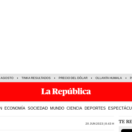
E AGOSTO
TINKA RESULTADOS
PRECIO DEL DÓLAR
OLLANTA HUMALA
P
N
ECONOMÍA
SOCIEDAD
MUNDO
CIENCIA
DEPORTES
ESPECTÁCU
TE R
20 Jun 2023 | 8:43 h