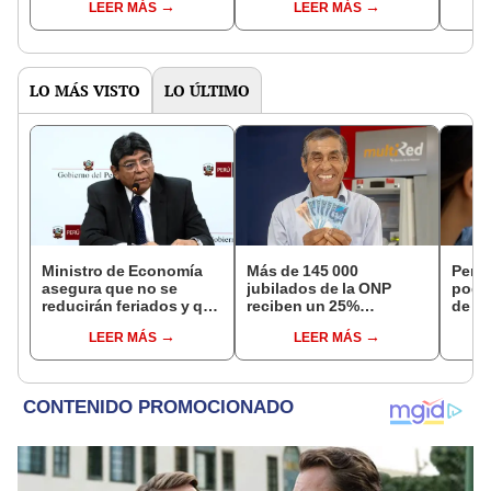
LEER MÁS
LEER MÁS
comprar un carro de
domicilio en Perú
distr
segunda mano?
NOR
LO MÁS VISTO
LO ÚLTIMO
Ministro de Economía
Más de 145 000
Perso
asegura que no se
jubilados de la ONP
podr
reducirán feriados y que
reciben un 25%
de ha
sueldo mínimo se
adicional en su pensión
compr
LEER MÁS
LEER MÁS
aumentará en dos
en agosto
nuev
etapas