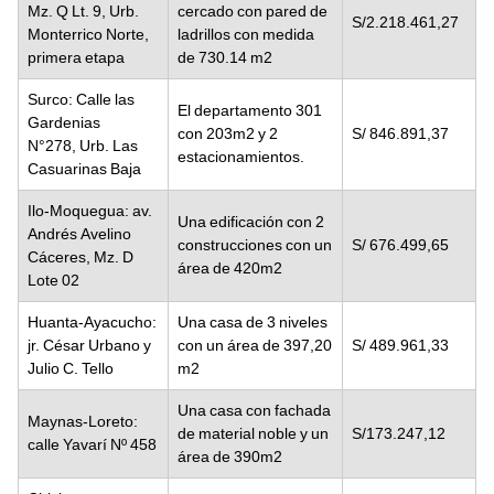
Mz. Q Lt. 9, Urb.
cercado con pared de
S/2.218.461,27
Monterrico Norte,
ladrillos con medida
primera etapa
de 730.14 m2
Surco: Calle las
El departamento 301
Gardenias
con 203m2 y 2
S/ 846.891,37
N°278, Urb. Las
estacionamientos.
Casuarinas Baja
Ilo-Moquegua: av.
Una edificación con 2
Andrés Avelino
construcciones con un
S/ 676.499,65
Cáceres, Mz. D
área de 420m2
Lote 02
Huanta-Ayacucho:
Una casa de 3 niveles
jr. César Urbano y
con un área de 397,20
S/ 489.961,33
Julio C. Tello
m2
Una casa con fachada
Maynas-Loreto:
de material noble y un
S/173.247,12
calle Yavarí Nº 458
área de 390m2