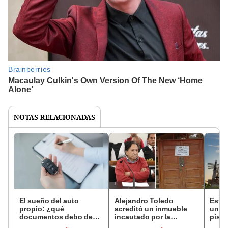
NOTAS RELACIONADAS
El sueño del auto
Alejandro Toledo
Esto 
propio: ¿qué
acreditó un inmueble
una c
documentos debo de
incautado por la
piso
revisar antes de
Fiscalía como su
CARA