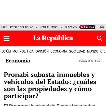
HOY
PRECIO DEL DÓLAR
KENJI FUJIMORI
PLAZA VEA
FERIADOS
KE
LO ÚLTIMO
POLÍTICA
OPINIÓN
ECONOMÍA
SOCIEDAD
MUNDO
CIE
Economía
05 May 2023 | 9:40 h
Pronabi subasta inmuebles y
vehículos del Estado: ¿cuáles
son las propiedades y cómo
participar?