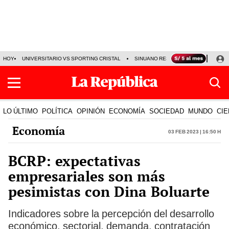
HOY
UNIVERSITARIO VS SPORTING CRISTAL
SINUANO RESULTADOS HOY
CA
LO ÚLTIMO
POLÍTICA
OPINIÓN
ECONOMÍA
SOCIEDAD
MUNDO
CIE
Economía
03 Feb 2023 | 16:50 h
BCRP: expectativas
empresariales son más
pesimistas con Dina Boluarte
Indicadores sobre la percepción del desarrollo
económico, sectorial, demanda, contratación