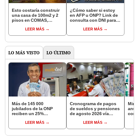
Esto costaría construir
¿Cómo saber si estoy
una casa de 100m2 y 2
en AFP u ONP? Link de
pisos en COMAS,
consulta con DNI para
CARABAYLLO y otros
ver en qué fondo de
LEER MÁS
LEER MÁS
distritos de LIMA
pensiones estás
NORTE
LO MÁS VISTO
LO ÚLTIMO
Más de 145 000
Cronograma de pagos
Mini
jubilados de la ONP
de sueldos y pensiones
anun
reciben un 25%
de agosto 2026 vía
comis
adicional en su pensión
Banco de la Nación:
evasi
LEER MÁS
LEER MÁS
en agosto
conoce las fechas de
depósito