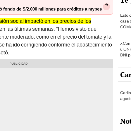
Te 
fondo de S/2.000 millones para créditos a mypes
Esto 
sión social impactó en los precios de los
casa 
COMA
en las últimas semanas. “Hemos visto que
otros 
nte moderado, como en el precio del tomate y la
NOR
¿Cómo
 se ha ido corrigiendo conforme el abastecimiento
u ONP
otó.
DNI p
pensi
Car
Carli
agost
No