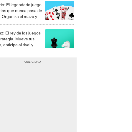
rio: El legendario juego
rtas que nunca pasa de
 Organiza el mazo y
stra tu habilidad.
z: El rey de los juegos
trategia. Mueve tus
, anticipa al rival y
gue el jaque mate.