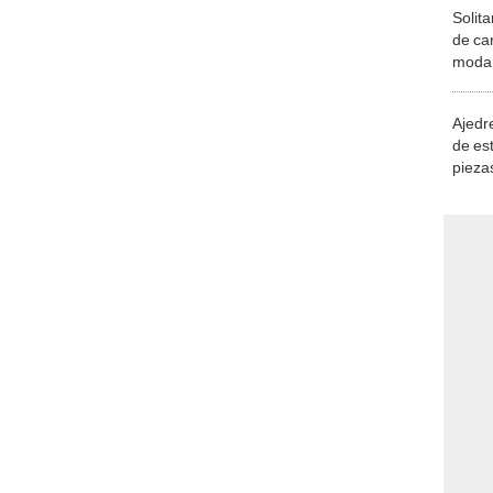
Solita
de ca
moda.
demue
Ajedre
de es
piezas
consi