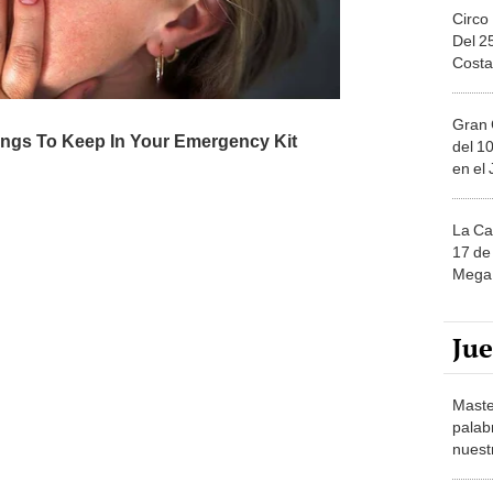
Circo
Del 2
Costa
Gran 
del 10
en el
La Ca
17 de 
Mega 
Ju
Maste
palab
nuest