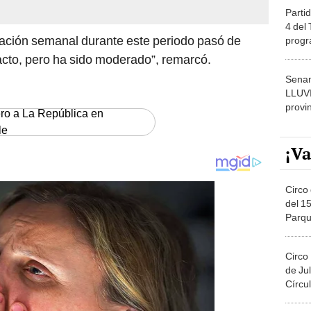
Partid
4 del
nflación semanal durante este periodo pasó de
progr
dónde
cto, pero ha sido moderado”, remarcó.
Senam
LLUV
provi
ero a La República en
le
¡Va
Circo 
del 15
Parqu
Migue
Circo
de Jul
Círcul