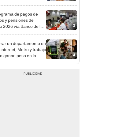
o
ograma de pagos de
os y pensiones de
3
o 2026 vía Banco de la
n: conoce las fechas de
ito
ar un departamento en
 internet, Metro y trabajo
4
do ganan peso en la
ión