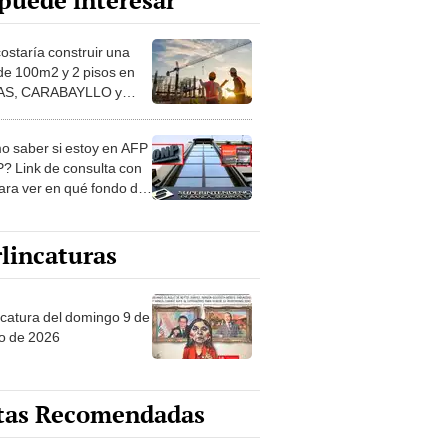
puede interesar
costaría construir una
de 100m2 y 2 pisos en
S, CARABAYLLO y
distritos de LIMA
TE
 saber si estoy en AFP
? Link de consulta con
ara ver en qué fondo de
ones estás
lincaturas
ncatura del domingo 9 de
o de 2026
tas Recomendadas