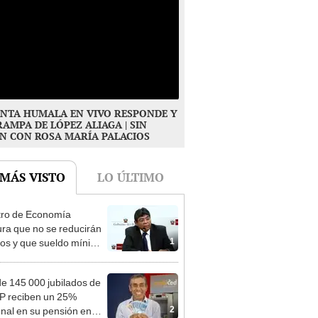
NTA HUMALA EN VIVO RESPONDE Y
RAMPA DE LÓPEZ ALIAGA | SIN
N CON ROSA MARÍA PALACIOS
 MÁS VISTO
LO ÚLTIMO
tro de Economía
ra que no se reducirán
1
dos y que sueldo mínimo
mentará en dos etapas
e 145 000 jubilados de
P reciben un 25%
2
onal en su pensión en