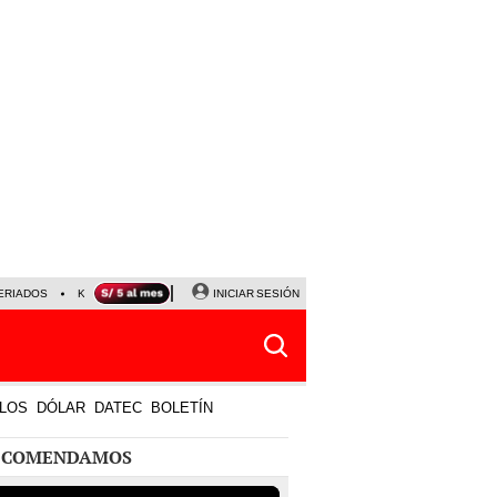
ERIADOS
KEIKO FUJIMORI
NALDY SALDAÑA
INICIAR SESIÓN
JAVIER MILEI
PARTIDOS DE
LOS
DÓLAR
DATEC
BOLETÍN
ECOMENDAMOS