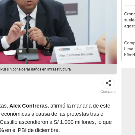
agost
Cron
sueld
agost
Nació
depós
Compr
Lima:
híbri
decis
 PBI sin considerar daños en infraestructura
Compartir
zas,
Alex Contreras
, afirmó la mañana de este
 económicas a causa de las protestas tras el
Castillo ascendieron a S/ 1.000 millones, lo que
% en el PBI de diciembre.