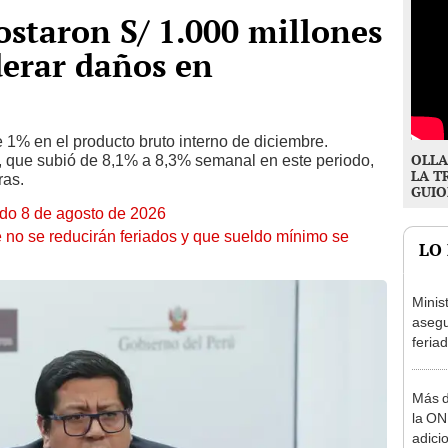
ostaron S/ 1.000 millones
derar daños en
 1% en el producto bruto interno de diciembre.
OLLA
n, que subió de 8,1% a 8,3% semanal en este periodo,
LA T
ras.
GUIO
ado 8 de agosto de 2026
 no se reducirán feriados y que sueldo mínimo se
LO
Minis
asegu
feria
se au
Más d
la ON
adici