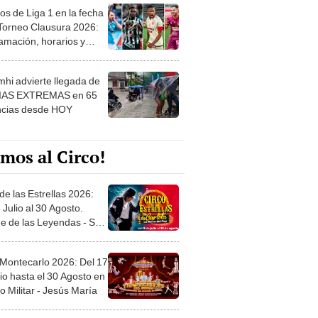
os de Liga 1 en la fecha
 Torneo Clausura 2026:
amación, horarios y
 ver
hi advierte llegada de
IAS EXTREMAS en 65
ncias desde HOY
mos al Circo!
de las Estrellas 2026:
 Julio al 30 Agosto.
e de las Leyendas - San
l
 Montecarlo 2026: Del 17
io hasta el 30 Agosto en
o Militar - Jesús María