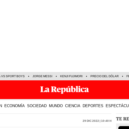
A VS SPORT BOYS
JORGE MESSI
KENJI FUJIMORI
PRECIO DEL DÓLAR
F
N
ECONOMÍA
SOCIEDAD
MUNDO
CIENCIA
DEPORTES
ESPECTÁCU
TE R
29 Dic 2022 | 10:40 h