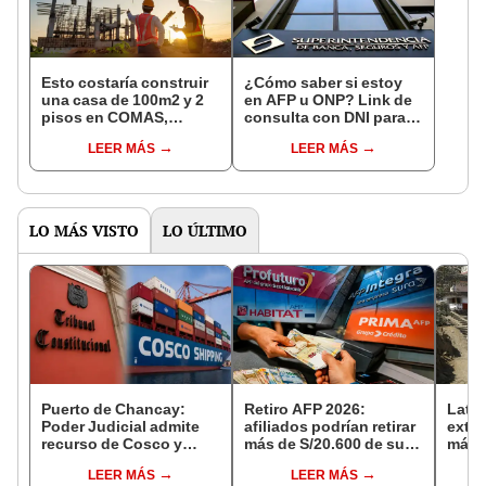
Esto costaría construir
¿Cómo saber si estoy
una casa de 100m2 y 2
en AFP u ONP? Link de
pisos en COMAS,
consulta con DNI para
CARABAYLLO y otros
ver en qué fondo de
LEER MÁS
LEER MÁS
distritos de LIMA
pensiones estás
NORTE
LO MÁS VISTO
LO ÚLTIMO
Puerto de Chancay:
Retiro AFP 2026:
Lati
Poder Judicial admite
afiliados podrían retirar
extre
recurso de Cosco y
más de S/20.600 de sus
más a
disputa con Ositrán
fondos si Congreso
LEER MÁS
LEER MÁS
llegará al Tribunal
aprueba nuevo