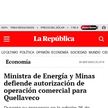
HOY
TINKA RESULTADOS
PRECIO DEL DÓLAR
7 DE AGOSTO
OLLANTA H
LO ÚLTIMO
POLÍTICA
OPINIÓN
ECONOMÍA
SOCIEDAD
MUNDO
CIE
Economía
26 Sep 2022 | 21:37 h
Ministra de Energía y Minas
defiende autorización de
operación comercial para
Quellaveco