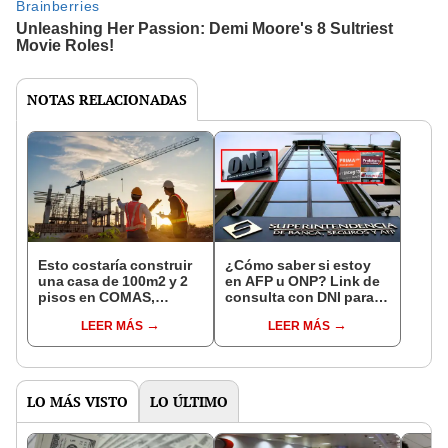
NOTAS RELACIONADAS
Esto costaría construir
¿Cómo saber si estoy
una casa de 100m2 y 2
en AFP u ONP? Link de
pisos en COMAS,
consulta con DNI para
CARABAYLLO y otros
ver en qué fondo de
LEER MÁS
LEER MÁS
distritos de LIMA
pensiones estás
NORTE
LO MÁS VISTO
LO ÚLTIMO