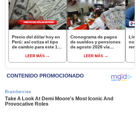
Precio del dólar hoy en
Cronograma de pagos
Límit
Perú: así cotiza el tipo
de sueldos y pensiones
no pa
de cambio para este 10
de agosto 2026 vía
renta
de agosto
Banco de la Nación:
cono
LEER MÁS
LEER MÁS
conoce las fechas de
máxi
depósito
ganar
Suna