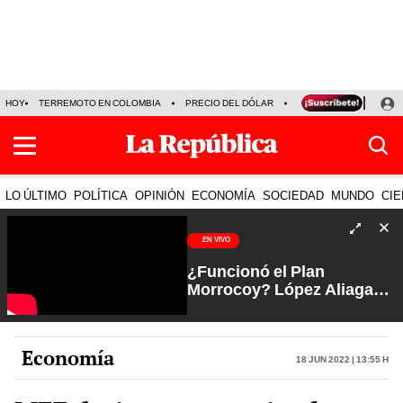
HOY
TERREMOTO EN COLOMBIA
PRECIO DEL DÓLAR
KEIKO FUJIMORI
P
LO ÚLTIMO
POLÍTICA
OPINIÓN
ECONOMÍA
SOCIEDAD
MUNDO
CIE
EN VIVO
¿Funcionó el Plan
Morrocoy? López Aliaga
favorito de Lima tras
jugada al JNE | Arde Troya
con Juliana Oxenford
Economía
18 Jun 2022 | 13:55 h