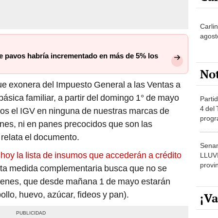
Carlin
agost
de pavos habría incrementado en más de 5% los
No
e exonera del Impuesto General a las Ventas a
ásica familiar, a partir del domingo 1° de mayo
Partid
4 del
mos el IGV en ninguna de nuestras marcas de
progr
nes, ni en panes precocidos que son las
dónde
, relata el documento.
Senam
ó hoy la lista de insumos que accederán a crédito
LLUV
provi
sta medida complementaria busca que no se
s bienes, que desde mañana 1 de mayo estarán
llo, huevo, azúcar, fideos y pan).
¡Va