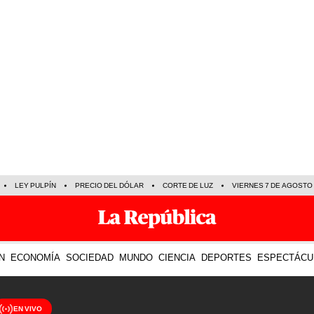
LEY PULPÍN
PRECIO DEL DÓLAR
CORTE DE LUZ
VIERNES 7 DE AGOSTO
N
ECONOMÍA
SOCIEDAD
MUNDO
CIENCIA
DEPORTES
ESPECTÁCU
EN VIVO