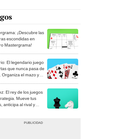
egos
rgrama: ¡Descubre las
ras escondidas en
ro Mastergrama!
rio: El legendario juego
rtas que nunca pasa de
 Organiza el mazo y
stra tu habilidad.
z: El rey de los juegos
trategia. Mueve tus
, anticipa al rival y
gue el jaque mate.