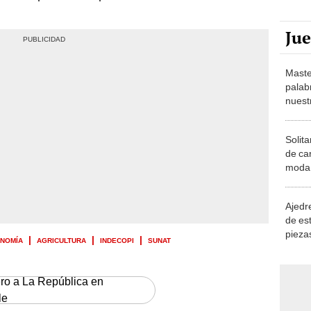
Ju
Maste
palab
nuest
Solita
de ca
moda.
demue
Ajedre
de es
piezas
ONOMÍA
AGRICULTURA
INDECOPI
SUNAT
consi
ero a La República en
le