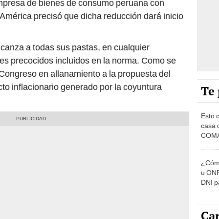
empresa de bienes de consumo peruana con
América precisó que dicha reducción dará inicio
lcanza a todas sus pastas, en cualquier
nes precocidos incluidos en la norma. Como se
l Congreso en allanamiento a la propuesta del
cto inflacionario generado por la coyuntura
Te 
Esto 
casa 
COMA
otros 
NOR
¿Cómo
u ONP
DNI p
pensi
Car