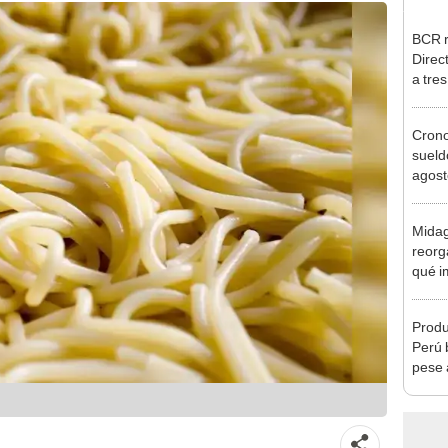
BCR r
Direc
a tre
Ejecu
Cron
sueld
agost
Nació
depós
Midag
reorg
qué i
cambi
Produ
Perú 
pese 