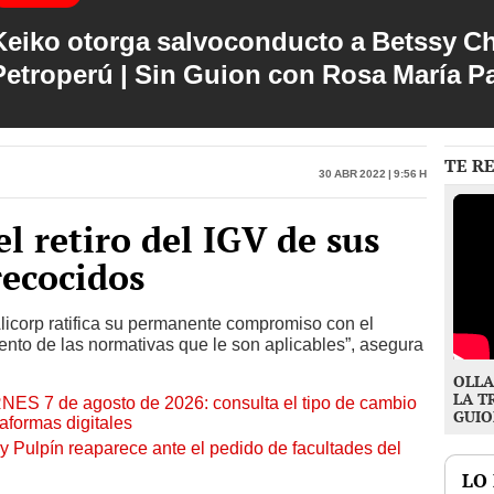
Keiko otorga salvoconducto a Betssy C
Petroperú | Sin Guion con Rosa María P
TE R
30 Abr 2022 | 9:56 h
l retiro del IGV de sus
recocidos
licorp ratifica su permanente compromiso con el
iento de las normativas que le son aplicables”, asegura
OLLA
LA T
RNES 7 de agosto de 2026: consulta el tipo de cambio
GUIO
aformas digitales
y Pulpín reaparece ante el pedido de facultades del
LO