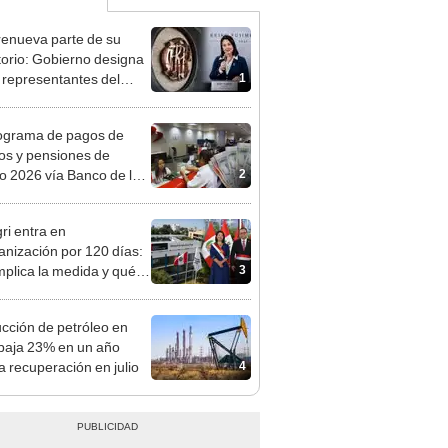
enueva parte de su
torio: Gobierno designa
1
s representantes del
tivo
ograma de pagos de
os y pensiones de
2
o 2026 vía Banco de la
n: conoce las fechas de
ito
ri entra en
anización por 120 días:
3
mplica la medida y qué
os podrían venir
cción de petróleo en
baja 23% en un año
4
a recuperación en julio