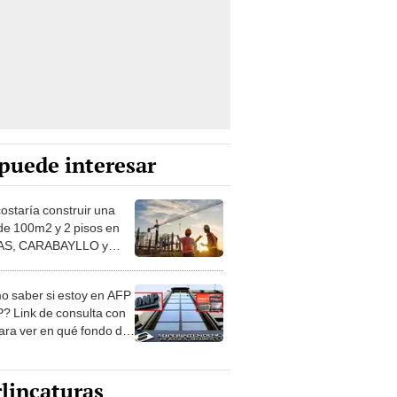
puede interesar
costaría construir una
de 100m2 y 2 pisos en
S, CARABAYLLO y
distritos de LIMA
TE
 saber si estoy en AFP
? Link de consulta con
ara ver en qué fondo de
ones estás
lincaturas