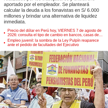
aportado por el empleador. Se planteará
calcular la deuda a los fonavistas en S/ 6.000
millones y brindar una alternativa de liquidez
inmediata.
Precio del dólar en Perú hoy, VIERNES 7 de agosto de
2026: consulta el tipo de cambio en bancos, casas de
cambio y plataformas digitales
Empleo juvenil: la sombra de la Ley Pulpín reaparece
ante el pedido de facultades del Ejecutivo