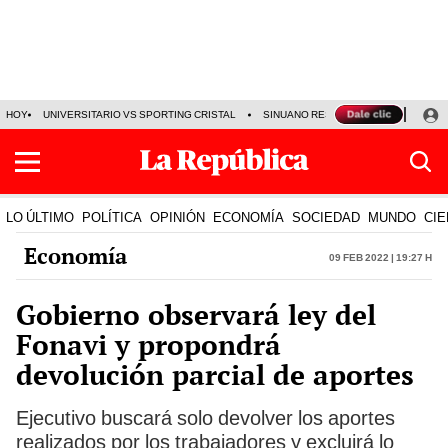
HOY
UNIVERSITARIO VS SPORTING CRISTAL
SINUANO RESULTADOS HOY
CA
LO ÚLTIMO
POLÍTICA
OPINIÓN
ECONOMÍA
SOCIEDAD
MUNDO
CIE
Economía
09 Feb 2022 | 19:27 h
Gobierno observará ley del
Fonavi y propondrá
devolución parcial de aportes
Ejecutivo buscará solo devolver los aportes
realizados por los trabajadores y excluirá lo