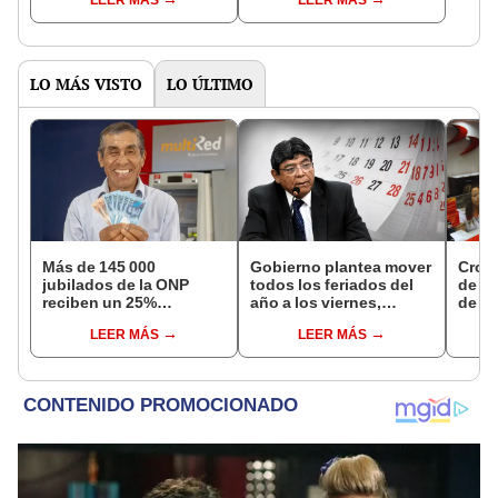
distritos de LIMA
pensiones estás
NORTE
LO MÁS VISTO
LO ÚLTIMO
Más de 145 000
Gobierno plantea mover
Cron
jubilados de la ONP
todos los feriados del
de s
reciben un 25%
año a los viernes,
de ag
adicional en su pensión
excepto 28 de julio,
Banco
LEER MÁS
LEER MÁS
en agosto
Navidad y Año Nuevo
conoc
depó