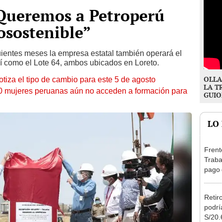
“Queremos a Petroperú
osostenible”
uientes meses la empresa estatal también operará el
sí como el Lote 64, ambos ubicados en Loreto.
OLLA
otiza el tipo de cambio para este 5 de agosto
LA T
10 mujeres peruanas aún no acceden a formación para
GUIO
LO
Frent
Traba
pago 
grati
Retir
podrí
S/20.