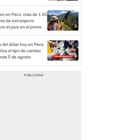
reso aprueba nuevo
cto de ley de 4 UIT
mo en Perú: más de 1.62
nes de extranjeros
3
ron el país en el primer
tre de 2026
o del dólar hoy en Perú:
tiza el tipo de cambio
4
este 5 de agosto