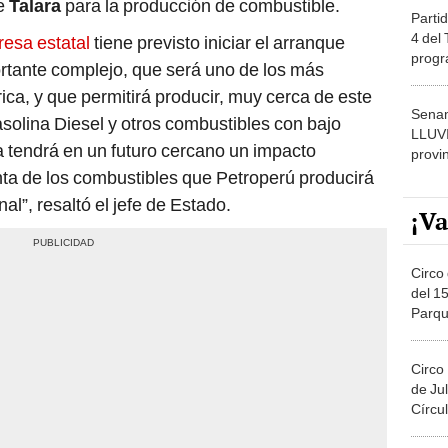
de
Talara
para la producción de combustible.
Partid
4 del
esa estatal
tiene previsto iniciar el arranque
progr
rtante complejo, que será uno de los más
dónde
a, y que permitirá producir, muy cerca de este
Senam
gasolina Diesel y otros combustibles con bajo
LLUV
 tendrá en un futuro cercano un impacto
provi
enta de los combustibles que Petroperú producirá
l”, resaltó el jefe de Estado.
¡Va
Circo 
del 15
Parqu
Migue
Circo
de Jul
Círcul