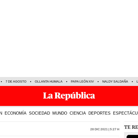
7 DE AGOSTO
OLLANTA HUMALA
PAPA LEÓN XIV
NALDY SALDAÑA
N
ECONOMÍA
SOCIEDAD
MUNDO
CIENCIA
DEPORTES
ESPECTÁCU
TE R
28 Dic 2021 | 5:27 h