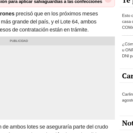
Te 
ación para aplicar salvaguardias a las confecciones
errones
precisó que en los próximos meses
Esto 
l más grande del país, y el Lote 64, ambos
casa 
COMA
esos de contratación están en trámite.
otros 
NOR
¿Cómo
u ONP
DNI p
pensi
Car
Carli
agost
No
 de ambos lotes se aseguraría parte del crudo