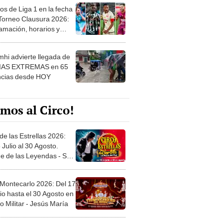
os de Liga 1 en la fecha
 Torneo Clausura 2026:
amación, horarios y
 ver
hi advierte llegada de
IAS EXTREMAS en 65
ncias desde HOY
mos al Circo!
de las Estrellas 2026:
 Julio al 30 Agosto.
e de las Leyendas - San
l
 Montecarlo 2026: Del 17
io hasta el 30 Agosto en
o Militar - Jesús María