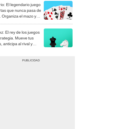
rio: El legendario juego
rtas que nunca pasa de
 Organiza el mazo y
stra tu habilidad.
z: El rey de los juegos
trategia. Mueve tus
, anticipa al rival y
gue el jaque mate.