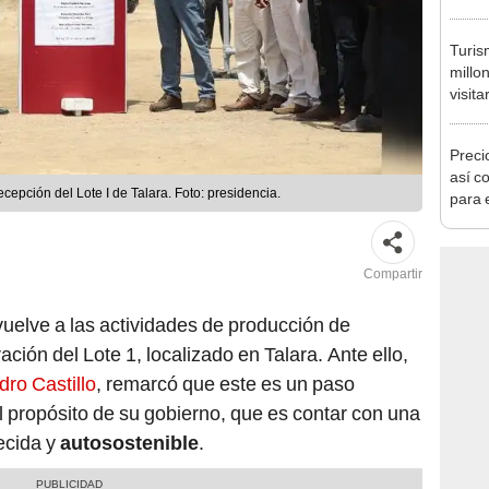
Cong
proye
Turis
millo
visita
semes
Preci
así co
cepción del Lote I de Talara. Foto: presidencia.
para 
Compartir
vuelve a las actividades de producción de
ación del Lote 1, localizado en Talara. Ante ello,
dro Castillo
, remarcó que este es un paso
l propósito de su gobierno, que es contar con una
ecida y
autosostenible
.