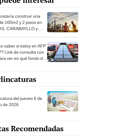
puede interesar
costaría construir una
de 100m2 y 2 pisos en
S, CARABAYLLO y
distritos de LIMA
TE
 saber si estoy en AFP
? Link de consulta con
ara ver en qué fondo de
ones estás
lincaturas
ncatura del jueves 6 de
o de 2026
tas Recomendadas