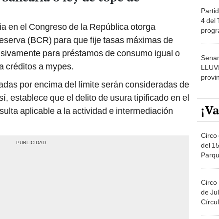
Partid
4 del
ia en el Congreso de la República otorga
progr
Reserva (BCR) para que fije tasas máximas de
dónde
lusivamente para préstamos de consumo igual o
Senam
a créditos a mypes.
LLUV
provi
radas por encima del límite serán consideradas de
sí, establece que el delito de usura tipificado en el
¡Va
sulta aplicable a la actividad e intermediación
Circo 
del 15
Parqu
Migue
Circo
de Jul
Círcul