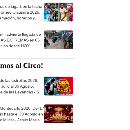
os de Liga 1 en la fecha
 Torneo Clausura 2026:
amación, horarios y
 ver
hi advierte llegada de
IAS EXTREMAS en 65
ncias desde HOY
mos al Circo!
de las Estrellas 2026:
 Julio al 30 Agosto.
e de las Leyendas - San
l
 Montecarlo 2026: Del 17
io hasta el 30 Agosto en
o Militar - Jesús María