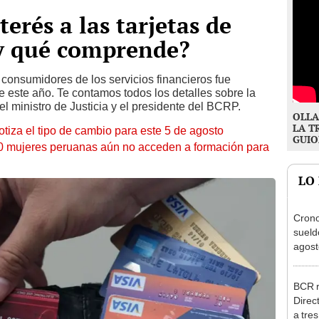
terés a las tarjetas de
 y qué comprende?
 consumidores de los servicios financieros fue
 este año. Te contamos todos los detalles sobre la
el ministro de Justicia y el presidente del BCRP.
OLLA
LA T
otiza el tipo de cambio para este 5 de agosto
GUIO
10 mujeres peruanas aún no acceden a formación para
LO
Cron
sueld
agost
Nació
depós
BCR r
Direc
a tre