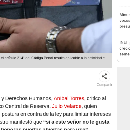
Ejecu
Miner
veces
presu
elecc
INEI:
creci
seme
 el artículo 214° del Código Penal resulta aplicable a la actividad e
Compartir
icia y Derechos Humanos,
Aníbal Torres
, crítico al
nco Central de Reserva,
Julio Velarde
, quien
ostura en contra de la ley para limitar intereses
nistro manifestó que
“si a este señor no le gusta
tiene las puertas abiertas para irse”
.