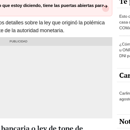
Te 
o que estoy diciendo, tiene las puertas abiertas para
Esto 
s detalles sobre la ley que originó la polémica
casa 
COMA
nte de la autoridad monetaria.
otros 
NOR
¿Cómo
u ONP
DNI p
pensi
Car
Carlin
agost
No
 bancaria o ley de tope de