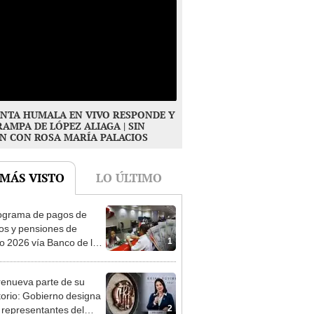
NTA HUMALA EN VIVO RESPONDE Y
RAMPA DE LÓPEZ ALIAGA | SIN
N CON ROSA MARÍA PALACIOS
 MÁS VISTO
LO ÚLTIMO
ograma de pagos de
os y pensiones de
1
o 2026 vía Banco de la
n: conoce las fechas de
ito
enueva parte de su
torio: Gobierno designa
2
s representantes del