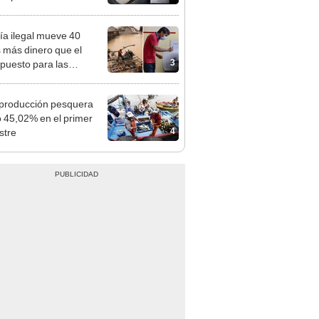
tivo
ía ilegal mueve 40
 más dinero que el
3
puesto para las
iones del 2026
 producción pesquera
ó 45,02% en el primer
4
stre