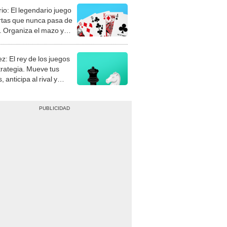
rio: El legendario juego
rtas que nunca pasa de
 Organiza el mazo y
stra tu habilidad.
z: El rey de los juegos
trategia. Mueve tus
, anticipa al rival y
gue el jaque mate.