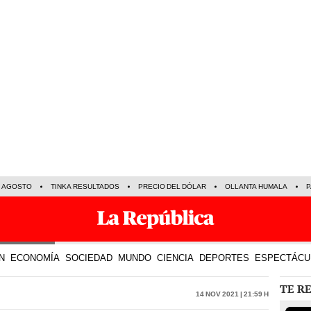
E AGOSTO
TINKA RESULTADOS
PRECIO DEL DÓLAR
OLLANTA HUMALA
P
N
ECONOMÍA
SOCIEDAD
MUNDO
CIENCIA
DEPORTES
ESPECTÁCU
TE R
14 Nov 2021 | 21:59 h