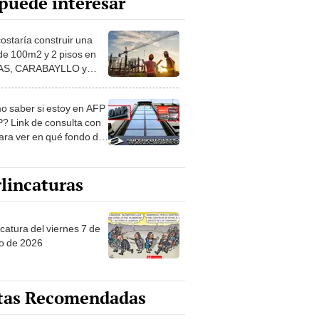
puede interesar
costaría construir una
de 100m2 y 2 pisos en
S, CARABAYLLO y
distritos de LIMA
TE
 saber si estoy en AFP
? Link de consulta con
ara ver en qué fondo de
ones estás
lincaturas
catura del viernes 7 de
o de 2026
tas Recomendadas