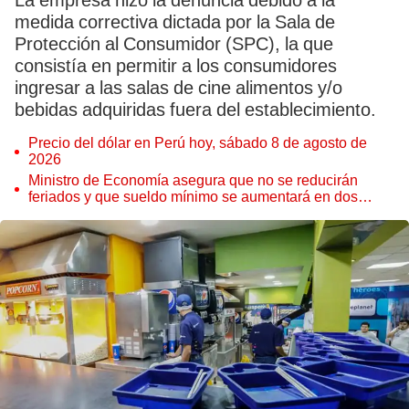
La empresa hizo la denuncia debido a la
medida correctiva dictada por la Sala de
Protección al Consumidor (SPC), la que
consistía en permitir a los consumidores
ingresar a las salas de cine alimentos y/o
bebidas adquiridas fuera del establecimiento.
Precio del dólar en Perú hoy, sábado 8 de agosto de
2026
Ministro de Economía asegura que no se reducirán
feriados y que sueldo mínimo se aumentará en dos
etapas