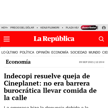
HOY
PRECIO DEL DÓLAR
KENJI FUJIMORI
PLAZA VEA
FERIADOS
KE
LO ÚLTIMO
POLÍTICA
OPINIÓN
ECONOMÍA
SOCIEDAD
MUNDO
CIE
Economía
09 Sep 2021 | 12:20 h
Indecopi resuelve queja de
Cineplanet: no era barrera
burocrática llevar comida de
la calle