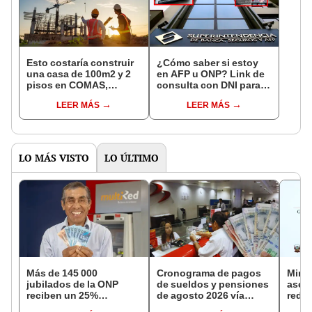
Esto costaría construir
¿Cómo saber si estoy
una casa de 100m2 y 2
en AFP u ONP? Link de
pisos en COMAS,
consulta con DNI para
CARABAYLLO y otros
ver en qué fondo de
LEER MÁS
LEER MÁS
distritos de LIMA
pensiones estás
NORTE
LO MÁS VISTO
LO ÚLTIMO
Más de 145 000
Cronograma de pagos
Mini
jubilados de la ONP
de sueldos y pensiones
aseg
reciben un 25%
de agosto 2026 vía
reduc
adicional en su pensión
Banco de la Nación:
suel