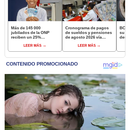
Más de 145 000
Cronograma de pagos
BCR 
jubilados de la ONP
de sueldos y pensiones
su Di
reciben un 25%
de agosto 2026 vía
desig
adicional en su pensión
Banco de la Nación:
repre
LEER MÁS
LEER MÁS
en agosto
conoce las fechas de
Ejecu
depósito