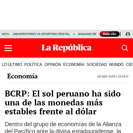
HOY
UNIVERSITARIO VS SPORTING CRISTAL
SINUANO RESULTADOS HOY
CA
LO ÚLTIMO
POLÍTICA
OPINIÓN
ECONOMÍA
SOCIEDAD
MUNDO
CIE
Economía
09 Sep 2020 | 19:00 h
BCRP: El sol peruano ha sido
una de las monedas más
estables frente al dólar
Dentro del grupo de economías de la Alianza
del Pacífico ante la divisa estadounidense, la