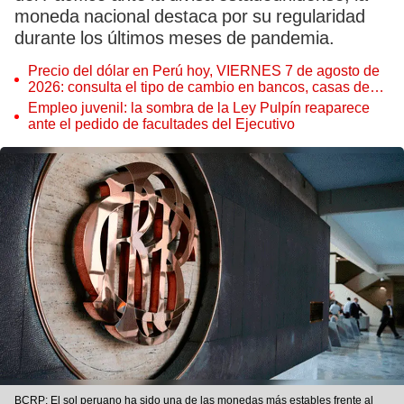
moneda nacional destaca por su regularidad
durante los últimos meses de pandemia.
Precio del dólar en Perú hoy, VIERNES 7 de agosto de
2026: consulta el tipo de cambio en bancos, casas de
cambio y plataformas digitales
Empleo juvenil: la sombra de la Ley Pulpín reaparece
ante el pedido de facultades del Ejecutivo
BCRP: El sol peruano ha sido una de las monedas más estables frente al