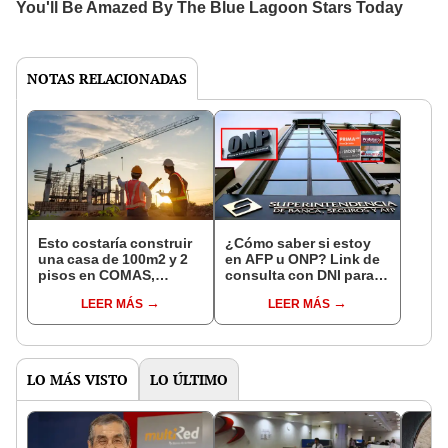
NOTAS RELACIONADAS
Esto costaría construir
¿Cómo saber si estoy
una casa de 100m2 y 2
en AFP u ONP? Link de
pisos en COMAS,
consulta con DNI para
CARABAYLLO y otros
ver en qué fondo de
LEER MÁS
LEER MÁS
distritos de LIMA
pensiones estás
NORTE
LO MÁS VISTO
LO ÚLTIMO