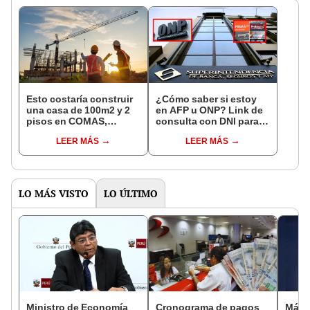
Esto costaría construir
¿Cómo saber si estoy
una casa de 100m2 y 2
en AFP u ONP? Link de
pisos en COMAS,
consulta con DNI para
CARABAYLLO y otros
ver en qué fondo de
LEER MÁS
LEER MÁS
distritos de LIMA
pensiones estás
NORTE
LO MÁS VISTO
LO ÚLTIMO
Ministro de Economía
Cronograma de pagos
Más 