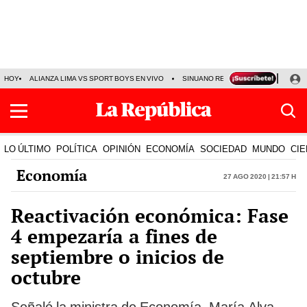
HOY
ALIANZA LIMA VS SPORT BOYS EN VIVO
SINUANO RESULTADOS HOY
JO
LO ÚLTIMO
POLÍTICA
OPINIÓN
ECONOMÍA
SOCIEDAD
MUNDO
CIE
Economía
27 Ago 2020 | 21:57 h
Reactivación económica: Fase
4 empezaría a fines de
septiembre o inicios de
octubre