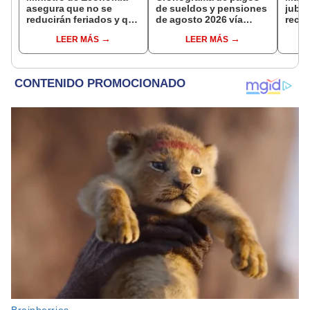
asegura que no se
de sueldos y pensiones
jubil
reducirán feriados y que
de agosto 2026 vía
reci
sueldo mínimo se
Banco de la Nación:
adici
LEER MÁS
LEER MÁS
aumentará en dos
conoce las fechas de
en a
etapas
depósito