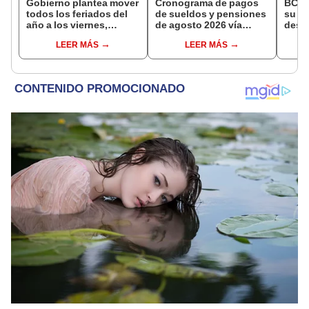
Gobierno plantea mover
Cronograma de pagos
BCR 
todos los feriados del
de sueldos y pensiones
su Di
año a los viernes,
de agosto 2026 vía
desig
excepto 28 de julio,
Banco de la Nación:
repre
LEER MÁS
LEER MÁS
Navidad y Año Nuevo
conoce las fechas de
Ejecu
depósito