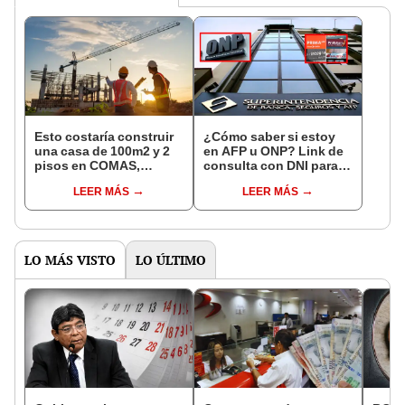
Esto costaría construir
¿Cómo saber si estoy
una casa de 100m2 y 2
en AFP u ONP? Link de
pisos en COMAS,
consulta con DNI para
CARABAYLLO y otros
ver en qué fondo de
LEER MÁS
LEER MÁS
distritos de LIMA
pensiones estás
NORTE
LO MÁS VISTO
LO ÚLTIMO