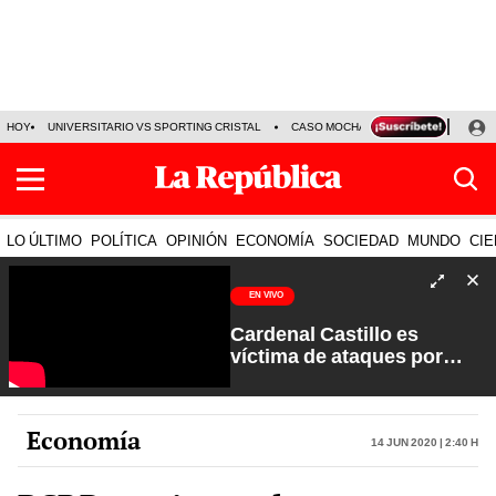
HOY
UNIVERSITARIO VS SPORTING CRISTAL
CASO MOCHASUELDOS
MIGUEL
LO ÚLTIMO
POLÍTICA
OPINIÓN
ECONOMÍA
SOCIEDAD
MUNDO
CIE
EN VIVO
Cardenal Castillo es
víctima de ataques por
sectores extremistas | La
Verdad a Fondo con Pedro
Salinas
Economía
14 Jun 2020 | 2:40 h