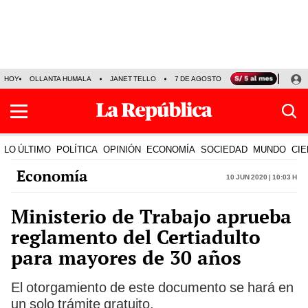
HOY
OLLANTA HUMALA
JANET TELLO
7 DE AGOSTO
TINKA RESULTADOS
LO ÚLTIMO
POLÍTICA
OPINIÓN
ECONOMÍA
SOCIEDAD
MUNDO
CIE
Economía
10 Jun 2020 | 10:03 h
Ministerio de Trabajo aprueba
reglamento del Certiadulto
para mayores de 30 años
El otorgamiento de este documento se hará en
un solo trámite gratuito.