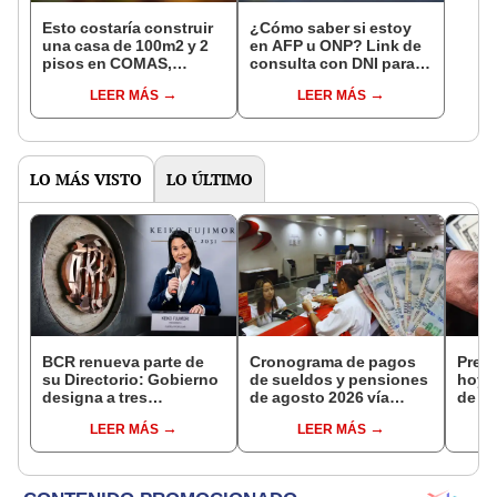
Esto costaría construir
¿Cómo saber si estoy
una casa de 100m2 y 2
en AFP u ONP? Link de
pisos en COMAS,
consulta con DNI para
CARABAYLLO y otros
ver en qué fondo de
LEER MÁS
LEER MÁS
distritos de LIMA
pensiones estás
NORTE
LO MÁS VISTO
LO ÚLTIMO
BCR renueva parte de
Cronograma de pagos
Preci
su Directorio: Gobierno
de sueldos y pensiones
hoy, 
designa a tres
de agosto 2026 vía
de 20
representantes del
Banco de la Nación:
de c
LEER MÁS
LEER MÁS
Ejecutivo
conoce las fechas de
casa
depósito
plata