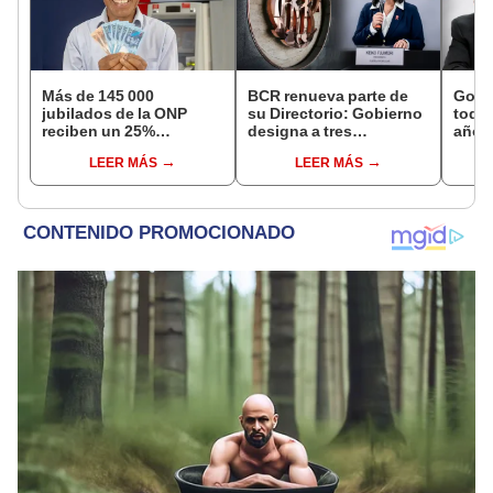
Más de 145 000
BCR renueva parte de
Gobi
jubilados de la ONP
su Directorio: Gobierno
todos
reciben un 25%
designa a tres
año a
adicional en su pensión
representantes del
excep
LEER MÁS
LEER MÁS
en agosto
Ejecutivo
Navi