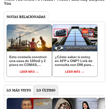
NOTAS RELACIONADAS
Esto costaría construir
¿Cómo saber si estoy
una casa de 100m2 y 2
en AFP u ONP? Link de
pisos en COMAS,
consulta con DNI para
CARABAYLLO y otros
ver en qué fondo de
LEER MÁS
LEER MÁS
distritos de LIMA
pensiones estás
NORTE
LO MÁS VISTO
LO ÚLTIMO