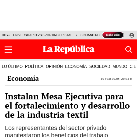
HOY
UNIVERSITARIO VS SPORTING CRISTAL
SINUANO RESULTADOS HOY
CA
LO ÚLTIMO
POLÍTICA
OPINIÓN
ECONOMÍA
SOCIEDAD
MUNDO
CIE
Economía
10 Feb 2020 | 20:34 h
Instalan Mesa Ejecutiva para
el fortalecimiento y desarrollo
de la industria textil
Los representantes del sector privado
manifestaron los beneficios del trabajo