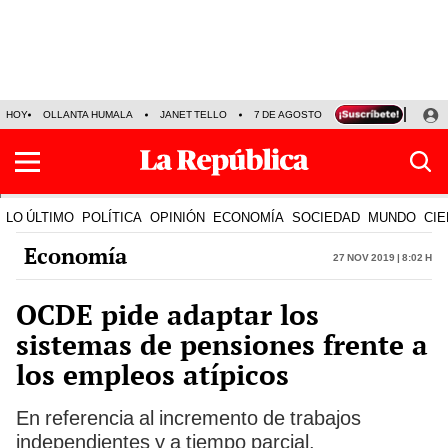
HOY
OLLANTA HUMALA
JANET TELLO
7 DE AGOSTO
TINKA RESULTADOS
LO ÚLTIMO
POLÍTICA
OPINIÓN
ECONOMÍA
SOCIEDAD
MUNDO
CIE
Economía
27 Nov 2019 | 8:02 h
OCDE pide adaptar los
sistemas de pensiones frente a
los empleos atípicos
En referencia al incremento de trabajos
independientes y a tiempo parcial.