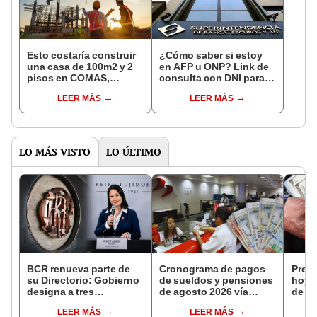
Esto costaría construir
¿Cómo saber si estoy
una casa de 100m2 y 2
en AFP u ONP? Link de
pisos en COMAS,
consulta con DNI para
CARABAYLLO y otros
ver en qué fondo de
LEER MÁS
LEER MÁS
distritos de LIMA
pensiones estás
NORTE
LO MÁS VISTO
LO ÚLTIMO
BCR renueva parte de
Cronograma de pagos
Preci
su Directorio: Gobierno
de sueldos y pensiones
hoy, 
designa a tres
de agosto 2026 vía
de 20
representantes del
Banco de la Nación:
de c
LEER MÁS
LEER MÁS
Ejecutivo
conoce las fechas de
casa