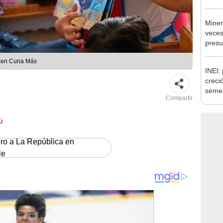
Ejecu
Miner
veces
presu
elecc
il en Cuna Más
INEI:
creci
seme
Compartir
Ú
ero a La República en
le