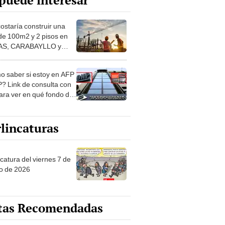
puede interesar
costaría construir una
de 100m2 y 2 pisos en
S, CARABAYLLO y
distritos de LIMA
TE
 saber si estoy en AFP
? Link de consulta con
ara ver en qué fondo de
ones estás
lincaturas
catura del viernes 7 de
o de 2026
tas Recomendadas