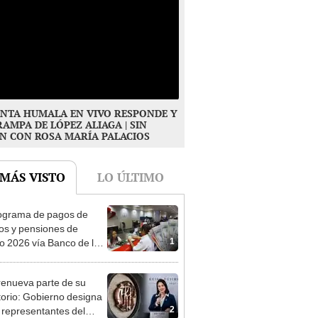
NTA HUMALA EN VIVO RESPONDE Y
RAMPA DE LÓPEZ ALIAGA | SIN
N CON ROSA MARÍA PALACIOS
 MÁS VISTO
LO ÚLTIMO
ograma de pagos de
os y pensiones de
1
o 2026 vía Banco de la
n: conoce las fechas de
ito
enueva parte de su
torio: Gobierno designa
2
s representantes del