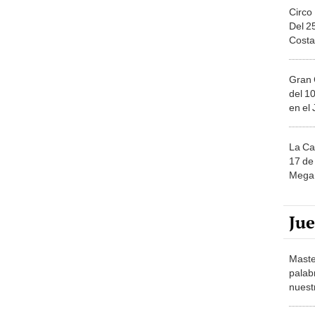
Circo
Del 2
Costa
Gran 
del 10
en el
La Ca
17 de 
Mega 
Ju
Maste
palab
nuest