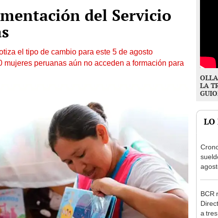
ementación del Servicio
ás
otiza el tipo de cambio para este 5 de agosto
10 mujeres peruanas aún no acceden a formación para
OLLA
LA T
GUIO
LO
Cron
sueld
agost
Nació
depós
BCR r
Direc
a tre