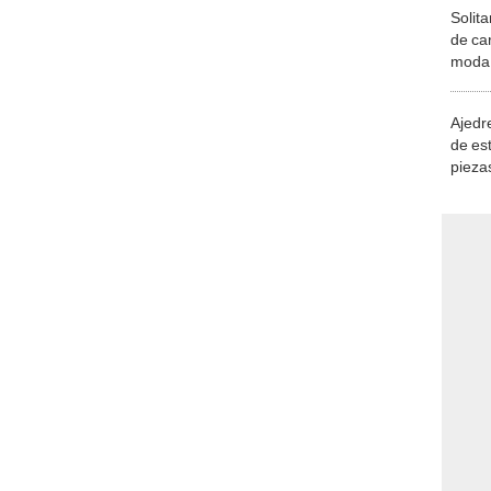
Solita
de ca
moda.
demue
Ajedre
de es
piezas
consi