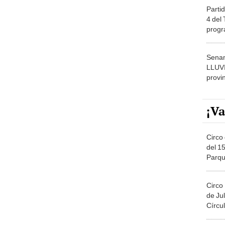
Partid
4 del
progr
dónde
Senam
LLUV
provi
¡Va
Circo 
del 15
Parqu
Migue
Circo
de Jul
Círcul