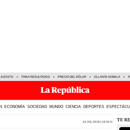
E AGOSTO
TINKA RESULTADOS
PRECIO DEL DÓLAR
OLLANTA HUMALA
P
N
ECONOMÍA
SOCIEDAD
MUNDO
CIENCIA
DEPORTES
ESPECTÁCU
TE R
24 Jul 2018 | 18:02 h