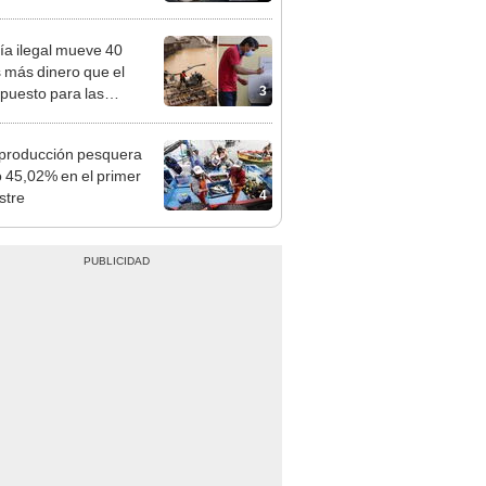
tivo
ía ilegal mueve 40
 más dinero que el
3
puesto para las
iones del 2026
 producción pesquera
ó 45,02% en el primer
4
stre