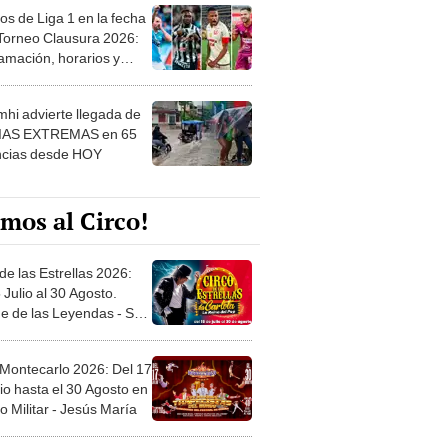
os de Liga 1 en la fecha
 Torneo Clausura 2026:
amación, horarios y
 ver
hi advierte llegada de
IAS EXTREMAS en 65
ncias desde HOY
mos al Circo!
de las Estrellas 2026:
 Julio al 30 Agosto.
e de las Leyendas - San
l
 Montecarlo 2026: Del 17
io hasta el 30 Agosto en
o Militar - Jesús María