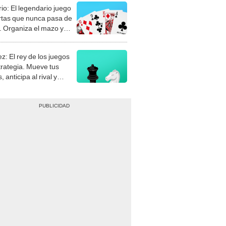
rio: El legendario juego
rtas que nunca pasa de
 Organiza el mazo y
stra tu habilidad.
z: El rey de los juegos
trategia. Mueve tus
, anticipa al rival y
gue el jaque mate.