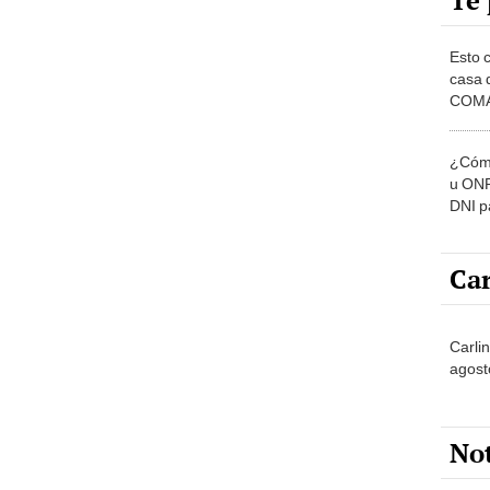
Te 
Esto 
casa 
COMA
otros 
NOR
¿Cómo
u ONP
DNI p
pensi
Car
Carlin
agost
No