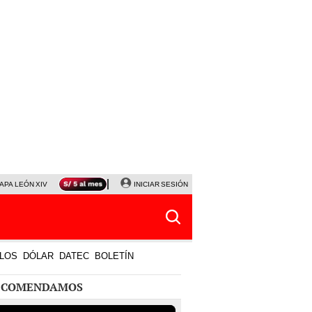
APA LEÓN XIV
NALDY SALDAÑA
INICIAR SESIÓN
LA BELLA LUZ
MAGALY MEDINA
HORÓS
LOS
DÓLAR
DATEC
BOLETÍN
ECOMENDAMOS