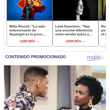
Milly Alcock: "Lo más
Leila Guerriero: “Hay
Ruth
emocionante de
una enorme diferencia
pode
Supergirl es lo poco
entre vender autos y
el mi
convencional que es"
hacer periodismo”
balón
LEER MÁS
LEER MÁS
esper
cuan
muer