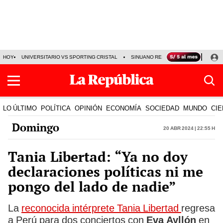
HOY
UNIVERSITARIO VS SPORTING CRISTAL
SINUANO RESULTADOS HOY
CA
LO ÚLTIMO
POLÍTICA
OPINIÓN
ECONOMÍA
SOCIEDAD
MUNDO
CIE
Domingo
20 Abr 2024 | 22:55 h
Tania Libertad: “Ya no doy
declaraciones políticas ni me
pongo del lado de nadie”
La
reconocida intérprete Tania Libertad
regresa
a Perú para dos conciertos con
Eva Ayllón
en