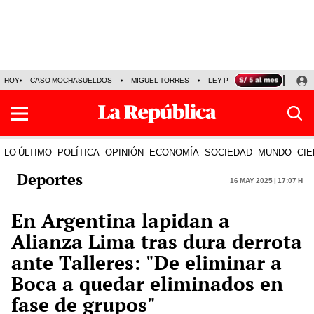
HOY
CASO MOCHASUELDOS
MIGUEL TORRES
LEY PULPÍN
PRECIO DEL
LO ÚLTIMO
POLÍTICA
OPINIÓN
ECONOMÍA
SOCIEDAD
MUNDO
CIE
Deportes
16 May 2025 | 17:07 h
En Argentina lapidan a
Alianza Lima tras dura derrota
ante Talleres: "De eliminar a
Boca a quedar eliminados en
fase de grupos"