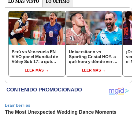
LO MÁS VISTO
LO ÚLTIMO
Perú vs Venezuela EN
Universitario vs
¡Deb
VIVO por el Mundial de
Sporting Cristal HOY: a
venci
Vóley Sub 17: a qué
qué hora y dónde ver el
el Mu
hora y dónde ver el
partido por el Torneo
Vóle
LEER MÁS
LEER MÁS
partido de la fecha 2
Clausura de la Liga 1
2026