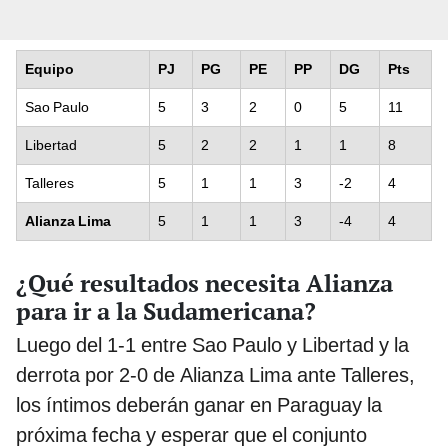
Equipo
PJ
PG
PE
PP
DG
Pts
Sao Paulo
5
3
2
0
5
11
Libertad
5
2
2
1
1
8
Talleres
5
1
1
3
-2
4
Alianza Lima
5
1
1
3
-4
4
¿Qué resultados necesita Alianza
para ir a la Sudamericana?
Luego del 1-1 entre Sao Paulo y Libertad y la
derrota por 2-0 de Alianza Lima ante Talleres,
los íntimos deberán ganar en Paraguay la
próxima fecha y esperar que el conjunto