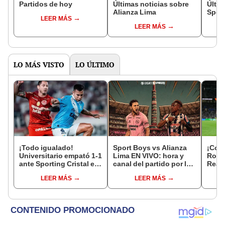
Partidos de hoy
Últimas noticias sobre
Últim
Alianza Lima
Sport
LEER MÁS
LEER MÁS
LO MÁS VISTO
LO ÚLTIMO
¡Todo igualado!
Sport Boys vs Alianza
¡Conq
Universitario empató 1-1
Lima EN VIVO: hora y
Roma
ante Sporting Cristal en
canal del partido por la
Real
el estadio Monumental
fecha 4 del Torneo
en l
LEER MÁS
LEER MÁS
por el Torneo Clausura
Clausura de la Liga 1
de la Liga 1 2026
2026