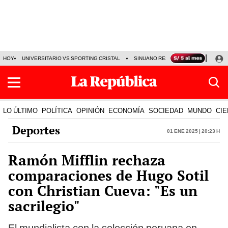
HOY
UNIVERSITARIO VS SPORTING CRISTAL
SINUANO RESULTADOS HOY
CA
LO ÚLTIMO
POLÍTICA
OPINIÓN
ECONOMÍA
SOCIEDAD
MUNDO
CIE
Deportes
01 Ene 2025 | 20:23 h
Ramón Mifflin rechaza
comparaciones de Hugo Sotil
con Christian Cueva: "Es un
sacrilegio"