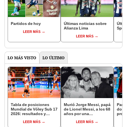
Partidos de hoy
Últimas noticias sobre
Últim
Alianza Lima
Sport
LEER MÁS
LEER MÁS
LO MÁS VISTO
LO ÚLTIMO
Tabla de posiciones
Murió Jorge Messi, papá
Parti
Mundial de Vóley Sub 17
de Lionel Messi, a los 68
domi
2026: resultados y
años por una
prog
partidos de Perú en fase
complicada enfermedad
y can
LEER MÁS
LEER MÁS
de grupos
EN V