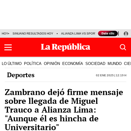
HOY
SINUANO RESULTADOS HOY
ALIANZA LIMA VS SPORT BOYS
JORGE MES
LO ÚLTIMO
POLÍTICA
OPINIÓN
ECONOMÍA
SOCIEDAD
MUNDO
CIE
Deportes
02 Ene 2025 | 12:19 h
Zambrano dejó firme mensaje
sobre llegada de Miguel
Trauco a Alianza Lima:
"Aunque él es hincha de
Universitario"