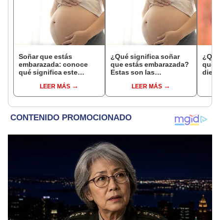
Soñar que estás
¿Qué significa soñar
¿Qué 
embarazada: conoce
que estás embarazada?
que s
qué significa este
Estas son las
dient
interesante sueño
interpretaciones más
pres
LEER MÁS
LEER MÁS
comunes