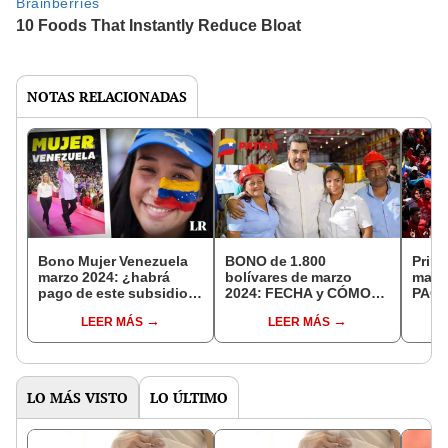
NOTAS RELACIONADAS
Bono Mujer Venezuela
BONO de 1.800
Prime
marzo 2024: ¿habrá
bolívares de marzo
marz
pago de este subsidio
2024: FECHA y CÓMO
PAGO
vía Sistema Patria?
ACTIVAR el nuevo pago
cómo 
LEER MÁS
LEER MÁS
por el Sistema Patria
sist
LO MÁS VISTO
LO ÚLTIMO