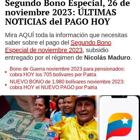
Segundo Bono Especial, 26 de
noviembre 2023: ÚLTIMAS
NOTICIAS del PAGO HOY
Mira AQUÍ toda la información que necesitas
saber sobre el pago del
Segundo Bono
Especial de noviembre 2023
, subsidio
entregado por el régimen de
Nicolás Maduro
.
Bono de Guerra noviembre 2023 para pensionados:
cobra HOY los 705 bolívares por Patria
NUEVO BONO de 1.980 bolívares noviembre 2023:
cobra HOY el NUEVO PAGO por Patria