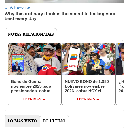
NOTAS RELACIONADAS
Bono de Guerra
NUEVO BONO de 1.980
¿Hab
noviembre 2023 para
bolívares noviembre
Patri
pensionados: cobra
2023: cobra HOY el
2023
HOY los 705 bolívares
NUEVO PAGO por Patria
y FEC
LEER MÁS
LEER MÁS
por Patria
últi
LO MÁS VISTO
LO ÚLTIMO