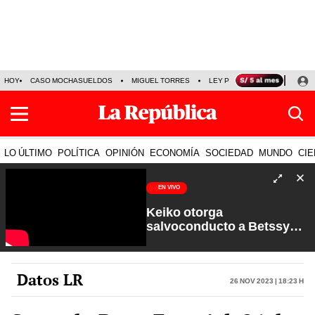
HOY
CASO MOCHASUELDOS
MIGUEL TORRES
LEY PULPÍN
PRECIO DEL
LO ÚLTIMO
POLÍTICA
OPINIÓN
ECONOMÍA
SOCIEDAD
MUNDO
CIE
EN VIVO
Keiko otorga
salvoconducto a Betssy
Chávez y renuevan
Petroperú | Sin Guion con
Rosa María Palacios
Datos LR
26 Nov 2023 | 18:23 h