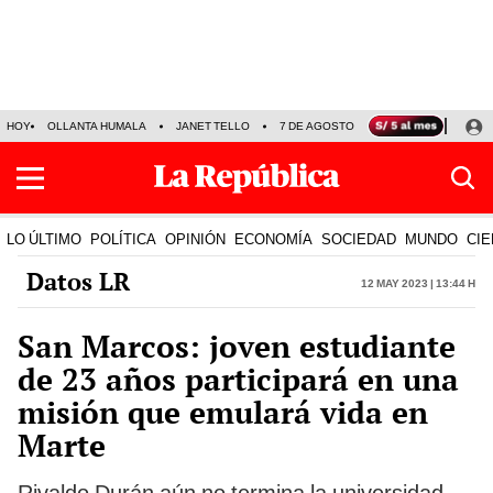
HOY
OLLANTA HUMALA
JANET TELLO
7 DE AGOSTO
TINKA RESULTADOS
LO ÚLTIMO
POLÍTICA
OPINIÓN
ECONOMÍA
SOCIEDAD
MUNDO
CIE
Datos LR
12 May 2023 | 13:44 h
San Marcos: joven estudiante
de 23 años participará en una
misión que emulará vida en
Marte