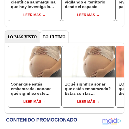
científica sanmarquina
vigilando el territorio
reviv
que hoy investiga la
desde el espacio
pató
genética del cáncer en
cong
LEER MÁS
LEER MÁS
Noruega
LO MÁS VISTO
LO ÚLTIMO
Soñar que estás
¿Qué significa soñar
¿Qué 
embarazada: conoce
que estás embarazada?
que s
qué significa este
Estas son las
dient
interesante sueño
interpretaciones más
pres
LEER MÁS
LEER MÁS
comunes