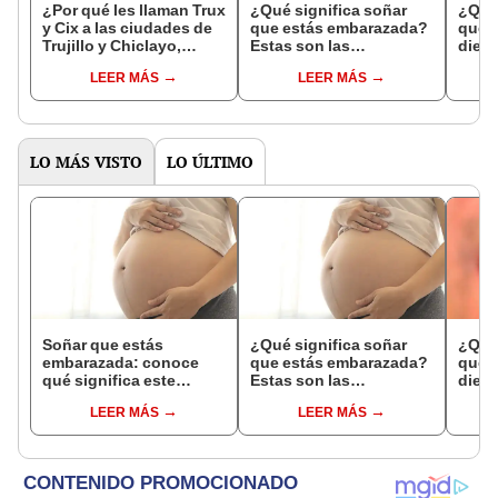
¿Por qué les llaman Trux
¿Qué significa soñar
¿Qué 
y Cix a las ciudades de
que estás embarazada?
que s
Trujillo y Chiclayo,
Estas son las
dien
respectivamente?
interpretaciones más
Inter
LEER MÁS
LEER MÁS
comunes
psico
expl
LO MÁS VISTO
LO ÚLTIMO
Soñar que estás
¿Qué significa soñar
¿Qué 
embarazada: conoce
que estás embarazada?
que s
qué significa este
Estas son las
dient
interesante sueño
interpretaciones más
pres
LEER MÁS
LEER MÁS
comunes