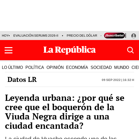
HOY
EVALUACIÓN SERUMS 2026-II
PRECIO DEL DÓLAR
SERIE ACARAMELAD
LO ÚLTIMO
POLÍTICA
OPINIÓN
ECONOMÍA
SOCIEDAD
MUNDO
CIE
Datos LR
09 Sep 2022 | 16:32 h
Leyenda urbana: ¿por qué se
cree que el boquerón de la
Viuda Negra dirige a una
ciudad encantada?