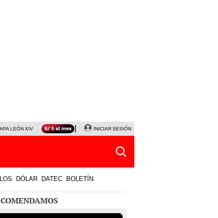
APA LEÓN XIV
NALDY SALDAÑA
INICIAR SESIÓN
LA BELLA LUZ
MAGALY MEDINA
HORÓS
LOS
DÓLAR
DATEC
BOLETÍN
ECOMENDAMOS