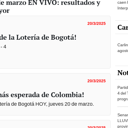
de marzo EN VIVO: resultados y
caen 
Inter
yor
y pos
20/3/2025
Car
e la Lotería de Bogotá!
Carli
 - 4
agost
No
20/3/2025
Partid
más esperada de Colombia!
4 del
progr
otería de Bogotá HOY, jueves 20 de marzo.
dónde
Senam
LLUV
provi
20/3/2025