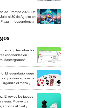
sa de Timoteo 2026: Del
Julio al 30 de Agosto en
Plaza - Independencia
egos
rgrama: ¡Descubre las
ras escondidas en
ro Mastergrama!
rio: El legendario juego
rtas que nunca pasa de
 Organiza el mazo y
stra tu habilidad.
z: El rey de los juegos
trategia. Mueve tus
, anticipa al rival y