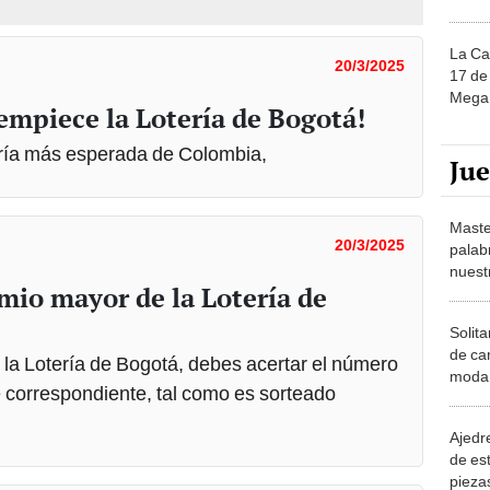
La Ca
20/3/2025
17 de 
Mega 
empiece la Lotería de Bogotá!
ería más esperada de Colombia,
Ju
Maste
20/3/2025
palab
nuest
mio mayor de la Lotería de
Solita
de ca
la Lotería de Bogotá, debes acertar el número
moda.
ie correspondiente, tal como es sorteado
demue
Ajedre
de es
piezas