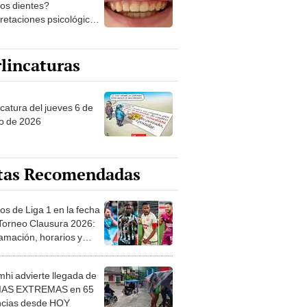
los dientes?
pretaciones psicológicas
ibles explicaciones
lincaturas
ncatura del jueves 6 de
o de 2026
tas Recomendadas
os de Liga 1 en la fecha
 Torneo Clausura 2026:
amación, horarios y
 ver
hi advierte llegada de
IAS EXTREMAS en 65
ncias desde HOY