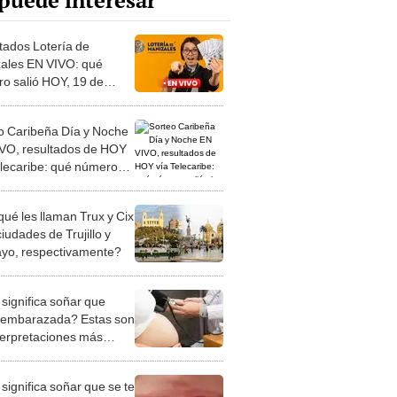
puede interesar
tados Lotería de
ales EN VIVO: qué
o salió HOY, 19 de
, en el premio mayor vía
afé
o Caribeña Día y Noche
VO, resultados de HOY
elecaribe: qué número
 el 19 de marzo de 2025
qué les llaman Trux y Cix
ciudades de Trujillo y
ayo, respectivamente?
significa soñar que
 embarazada? Estas son
nterpretaciones más
nes
significa soñar que se te