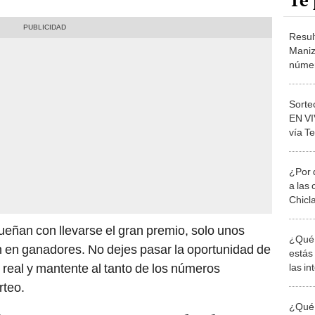
Te 
Resul
Maniz
númer
marzo
Telec
Sorte
EN VI
vía T
salió
¿Por 
a las 
Chicl
eñan con llevarse el gran premio, solo unos
¿Qué 
n en ganadores. No dejes pasar la oportunidad de
estás
real y mantente al tanto de los números
las i
comu
rteo.
¿Qué 