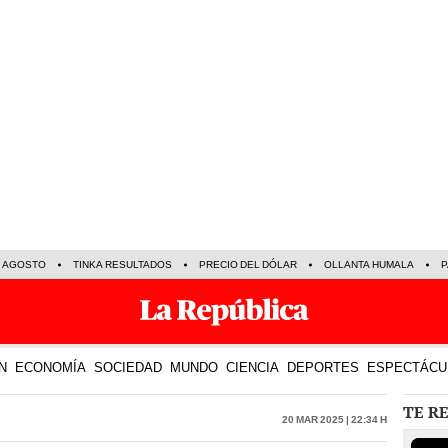
E AGOSTO
TINKA RESULTADOS
PRECIO DEL DÓLAR
OLLANTA HUMALA
P
N
ECONOMÍA
SOCIEDAD
MUNDO
CIENCIA
DEPORTES
ESPECTÁCU
TE R
20 Mar 2025 | 22:34 h