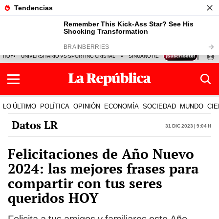
HOY
UNIVERSITARIO VS SPORTING CRISTAL
SINUANO RESULTADOS HOY
CA
LO ÚLTIMO
POLÍTICA
OPINIÓN
ECONOMÍA
SOCIEDAD
MUNDO
CIE
Datos LR
31 Dic 2023 | 9:04 h
Felicitaciones de Año Nuevo
2024: las mejores frases para
compartir con tus seres
queridos HOY