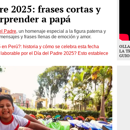
re 2025: frases cortas y
orprender a papá
el Padre
, un homenaje especial a la figura paterna y
 mensajes y frases llenas de emoción y amor.
OLLA
en Perú?: historia y cómo se celebra esta fecha
LA T
o laborable por el Día del Padre 2025? Esto establece
GUIO