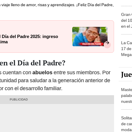
 viaje lleno de amor, risas y aprendizajes. ¡Feliz Día del Padre,
Gran 
del 10
en el
l Día del Padre 2025: ingreso
Lima
La Ca
17 de 
Mega 
en el Día del Padre?
as cuentan con
abuelos
entre sus miembros. Por
Ju
tunidad para saludar a la generación anterior de
 con el desarrollo familiar.
Maste
palab
nuest
Solita
de ca
moda.