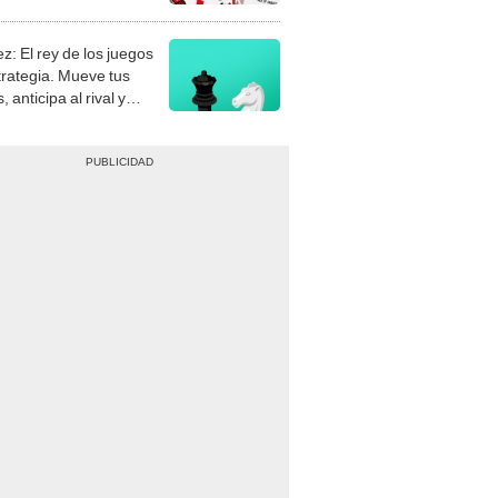
stra tu habilidad.
z: El rey de los juegos
trategia. Mueve tus
, anticipa al rival y
gue el jaque mate.