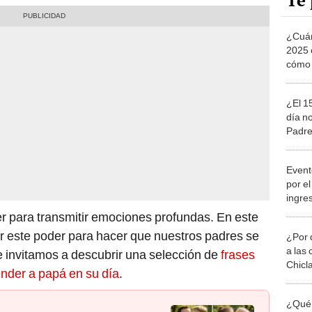
Te 
¿Cuán
2025 
cómo 
¿El 15
día no
Padre
El Pe
Event
por e
ingre
music
r para transmitir emociones profundas. En este
zar este poder para hacer que nuestros padres se
¿Por 
a las 
e invitamos a descubrir una selección de
frases
Chicl
ender a papá en su día
.
¿Qué 