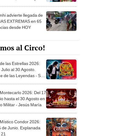
 ver
hi advierte llegada de
IAS EXTREMAS en 65
ncias desde HOY
mos al Circo!
de las Estrellas 2026:
 Julio al 30 Agosto.
e de las Leyendas - San
l
 Montecarlo 2026: Del 17
io hasta el 30 Agosto en
o Militar - Jesús María
 Místico Condor 2026:
5 de Junio. Explanada
 21