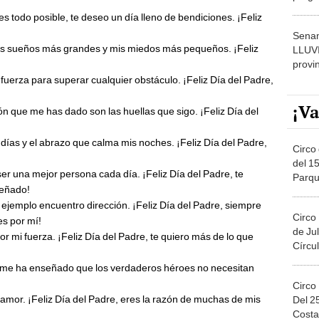
dónde
es todo posible, te deseo un día lleno de bendiciones. ¡Feliz
Senam
is sueños más grandes y mis miedos más pequeños. ¡Feliz
LLUV
provi
 fuerza para superar cualquier obstáculo. ¡Feliz Día del Padre,
¡Va
n que me has dado son las huellas que sigo. ¡Feliz Día del
 días y el abrazo que calma mis noches. ¡Feliz Día del Padre,
Circo 
del 15
ser una mejor persona cada día. ¡Feliz Día del Padre, te
Parqu
señado!
Migue
 ejemplo encuentro dirección. ¡Feliz Día del Padre, siempre
Circo
es por mí!
de Jul
r mi fuerza. ¡Feliz Día del Padre, te quiero más de lo que
Círcul
 me ha enseñado que los verdaderos héroes no necesitan
Circo
u amor. ¡Feliz Día del Padre, eres la razón de muchas de mis
Del 2
Costa