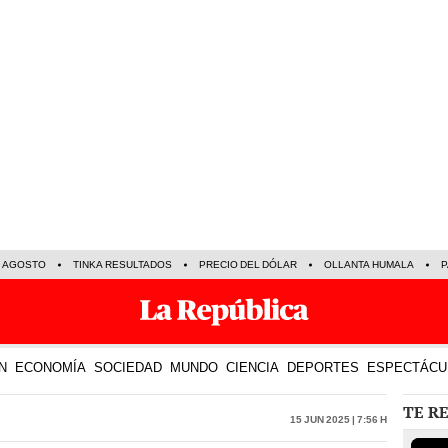
E AGOSTO
TINKA RESULTADOS
PRECIO DEL DÓLAR
OLLANTA HUMALA
P
N
ECONOMÍA
SOCIEDAD
MUNDO
CIENCIA
DEPORTES
ESPECTÁCU
TE R
15 Jun 2025 | 7:56 h