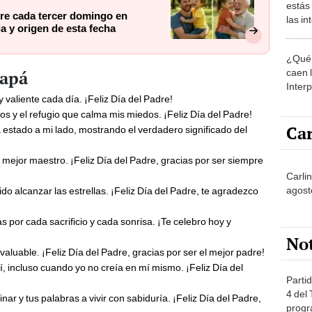
estás
dre cada tercer domingo en
las i
a y origen de esta fecha
comu
¿Qué 
caen 
papá
Inter
 valiente cada día. ¡Feliz Día del Padre!
y pos
os y el refugio que calma mis miedos. ¡Feliz Día del Padre!
Car
estado a mi lado, mostrando el verdadero significado del
 mejor maestro. ¡Feliz Día del Padre, gracias por ser siempre
Carli
agost
do alcanzar las estrellas. ¡Feliz Día del Padre, te agradezco
as por cada sacrificio y cada sonrisa. ¡Te celebro hoy y
No
luable. ¡Feliz Día del Padre, gracias por ser el mejor padre!
, incluso cuando yo no creía en mí mismo. ¡Feliz Día del
Partid
4 del
 y tus palabras a vivir con sabiduría. ¡Feliz Día del Padre,
progr