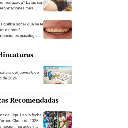
 embarazada? Estas son
nterpretaciones más
nes
significa soñar que se te
los dientes?
pretaciones psicológicas
ibles explicaciones
lincaturas
ncatura del jueves 6 de
o de 2026
tas Recomendadas
os de Liga 1 en la fecha
 Torneo Clausura 2026:
amación, horarios y