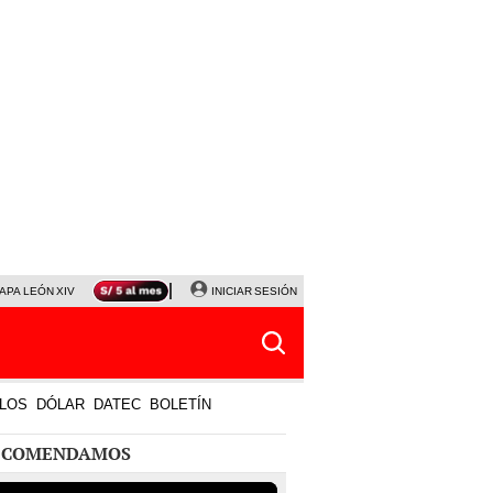
APA LEÓN XIV
NALDY SALDAÑA
INICIAR SESIÓN
LA BELLA LUZ
MAGALY MEDINA
HORÓS
LOS
DÓLAR
DATEC
BOLETÍN
ECOMENDAMOS