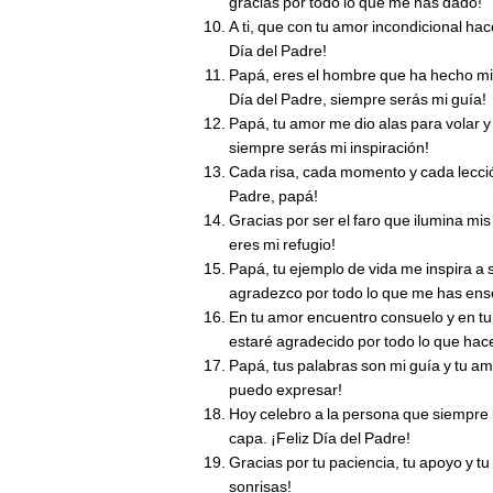
gracias por todo lo que me has dado!
A ti, que con tu amor incondicional hac
Día del Padre!
Papá, eres el hombre que ha hecho m
Día del Padre, siempre serás mi guía!
Papá, tu amor me dio alas para volar y
siempre serás mi inspiración!
Cada risa, cada momento y cada lecció
Padre, papá!
Gracias por ser el faro que ilumina mis
eres mi refugio!
Papá, tu ejemplo de vida me inspira a 
agradezco por todo lo que me has en
En tu amor encuentro consuelo y en tu
estaré agradecido por todo lo que hac
Papá, tus palabras son mi guía y tu amo
puedo expresar!
Hoy celebro a la persona que siempre
capa. ¡Feliz Día del Padre!
Gracias por tu paciencia, tu apoyo y t
sonrisas!