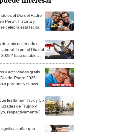
puede interesar
do es el Día del Padre
en Perú?: historia y
se celebra esta fecha
 de junio es feriado o
 laborable por el Día del
 2025? Esto establece
ruano
os y actividades gratis
l Día del Padre 2025:
so a parques y shows
ales en Lima
qué les llaman Trux y Cix
ciudades de Trujillo y
ayo, respectivamente?
significa soñar que