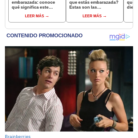
embarazada: conoce
que estás embarazada?
que s
qué significa este
Estas son las
dient
interesante sueño
interpretaciones más
pres
LEER MÁS
LEER MÁS
comunes