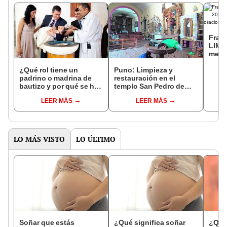
Fras
LIMA 
mens
para 
What
¿Qué rol tiene un
Puno: Limpieza y
padrino o madrina de
restauración en el
bautizo y por qué se ha
templo San Pedro de
suspendido su
Nuñoa
LEER MÁS
LEER MÁS
presencia en este rito?
LO MÁS VISTO
LO ÚLTIMO
Soñar que estás
¿Qué significa soñar
¿Qué 