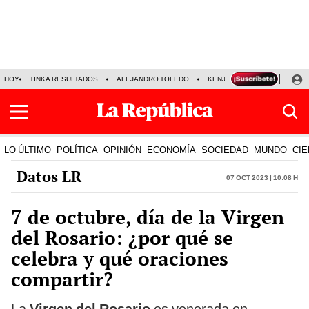
HOY
TINKA RESULTADOS
ALEJANDRO TOLEDO
KENJI FUJIMORI
PRECIO
LO ÚLTIMO
POLÍTICA
OPINIÓN
ECONOMÍA
SOCIEDAD
MUNDO
CIE
Datos LR
07 Oct 2023 | 10:08 h
7 de octubre, día de la Virgen
del Rosario: ¿por qué se
celebra y qué oraciones
compartir?