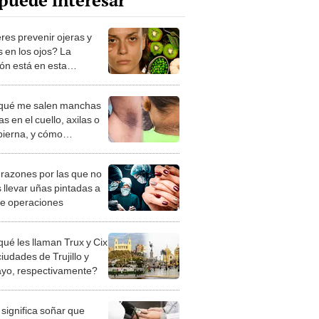
puede interesar
res prevenir ojeras y
s en los ojos? La
ión está en esta
ROSA vitamina
qué me salen manchas
s en el cuello, axilas o
pierna, y cómo
narlas?
razones por las que no
 llevar uñas pintadas a
de operaciones
qué les llaman Trux y Cix
ciudades de Trujillo y
ayo, respectivamente?
significa soñar que