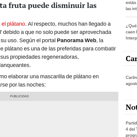
estás
ta fruta puede disminuir las
las i
comu
s
el plátano
. Al respecto, muchos han llegado a
¿Qué 
d' debido a que no solo puede ser aprovechada
caen 
Inter
 su uso. Según el portal
Panorama Web
, la
y pos
de plátano es una de las preferidas para combatir
Car
r sus propiedades regeneradoras,
blanqueantes.
mo elaborar una mascarilla de plátano en
Carli
agost
arse por las noches:
No
Partid
4 del
progr