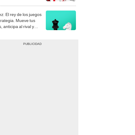
stra tu habilidad.
z: El rey de los juegos
trategia. Mueve tus
, anticipa al rival y
gue el jaque mate.