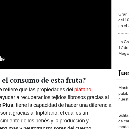
Gran 
del 10
en el
La Ca
17 de 
Mega 
Ju
 el consumo de esta fruta?
Maste
e
refiere que las propiedades del
plátano
,
palab
udar a recuperar los tejidos fibrosos gracias al
nuest
e Plus
, tiene la capacidad de hacer una diferencia
ona gracias al triptófano, el cual es un
Solita
cimiento de los bebés y la producción y
de ca
moda.
 enzimas y neurotransmisores del cuerpo.