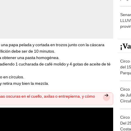
dónde
Senam
LLUV
provi
¡Va
 una papa pelada y cortada en trozos junto con la cáscara
llición debe ser de 10 minutos.
sta obtener una pasta homogénea.
Circo 
adiendo 1 cucharada de café molido y 4 gotas de aceite de té
del 15
Parqu
 en círculos.
Migue
y retira muy bien la mezcla.
Circo
de Jul
 oscuras en el cuello, axilas o entrepierna, y cómo
Círcul
Circo
Del 2
Costa