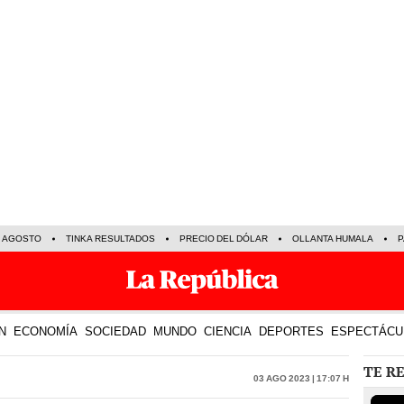
E AGOSTO
TINKA RESULTADOS
PRECIO DEL DÓLAR
OLLANTA HUMALA
P
N
ECONOMÍA
SOCIEDAD
MUNDO
CIENCIA
DEPORTES
ESPECTÁCU
TE R
03 Ago 2023 | 17:07 h