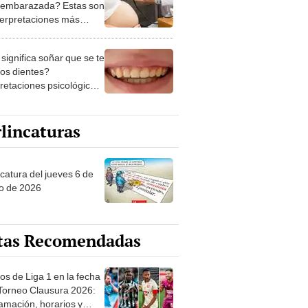
 embarazada? Estas son
nterpretaciones más
nes
significa soñar que se te
los dientes?
pretaciones psicológicas
ibles explicaciones
lincaturas
ncatura del jueves 6 de
o de 2026
tas Recomendadas
os de Liga 1 en la fecha
 Torneo Clausura 2026:
amación, horarios y