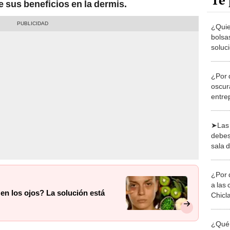
Te 
e sus beneficios en la dermis.
¿Quie
bolsa
soluc
PODE
¿Por 
oscura
entre
elimi
➤Las 
debes
sala 
¿Por 
a las 
 en los ojos? La solución está
Chicl
¿Qué 