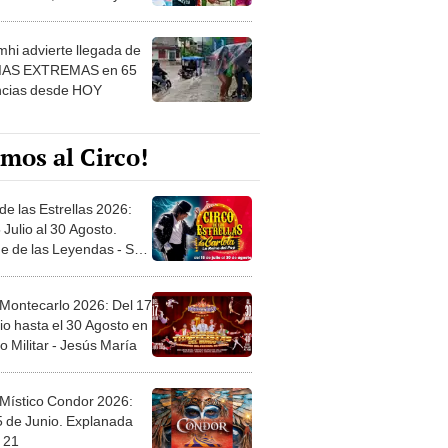
 ver
hi advierte llegada de
IAS EXTREMAS en 65
ncias desde HOY
mos al Circo!
de las Estrellas 2026:
 Julio al 30 Agosto.
e de las Leyendas - San
l
 Montecarlo 2026: Del 17
io hasta el 30 Agosto en
o Militar - Jesús María
 Místico Condor 2026:
5 de Junio. Explanada
 21