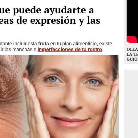
 que puede ayudarte a
eas de expresión y las
ante incluir esta
fruta
en tu plan alimenticio, existe
OLLA
cir las manchas e
imperfecciones de tu rostro
.
LA T
GUIO