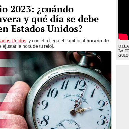
io 2023: ¿cuándo
vera y qué día se debe
en Estados Unidos?
tados Unidos
, y con ella llega el cambio al
horario de
OLLA
justar la hora de tu reloj.
LA T
GUIO