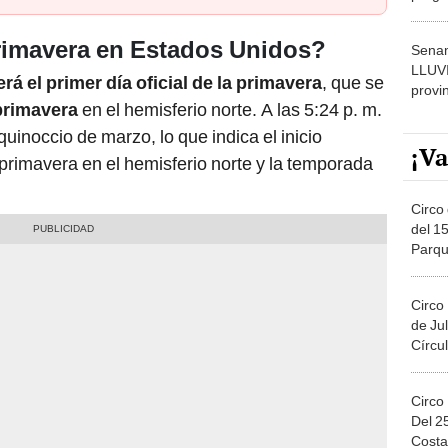
dónde
rimavera en Estados Unidos?
Senam
LLUV
á el primer día oficial de la primavera
, que se
provi
primavera
en el hemisferio norte. A las 5:24 p. m.
quinoccio de marzo, lo que indica el inicio
¡Va
rimavera en el hemisferio norte y la temporada
Circo 
del 15
Parqu
Migue
Circo
de Jul
Círcul
Circo
Del 2
Costa