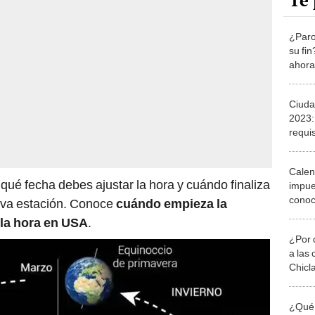
Te 
¿Paro
su fi
ahora
Ciuda
2023:
requi
prese
Calen
qué fecha debes ajustar la hora y cuándo finaliza
impue
conoc
ueva estación. Conoce
cuándo empieza la
 la hora en USA
.
¿Por 
a las 
Chicl
¿Qué 