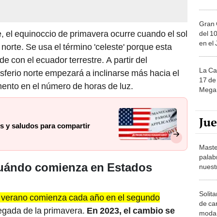
Gran 
e, el equinoccio de primavera ocurre cuando el sol
del 10
en el
 norte. Se usa el término 'celeste' porque esta
de con el ecuador terrestre. A partir del
La Ca
sferio norte empezará a inclinarse más hacia el
17 de 
mento en el número de horas de luz.
Mega 
Ju
es y saludos para compartir
Maste
palab
cuándo comienza en Estados
nuest
Solita
e verano comienza cada año en el segundo
de ca
llegada de la primavera.
En 2023, el cambio se
moda.