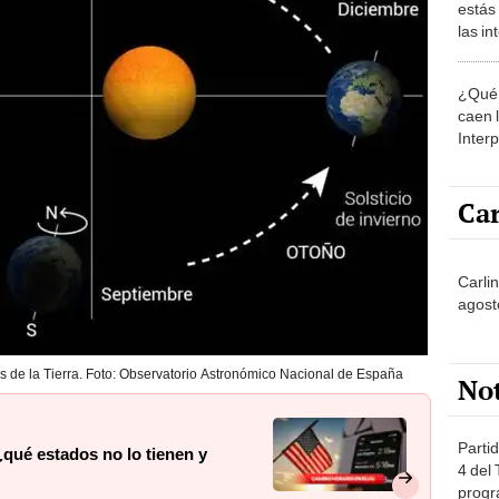
estás
las i
comu
¿Qué 
caen 
Inter
y pos
Car
Carlin
agost
os de la Tierra. Foto: Observatorio Astronómico Nacional de España
No
Partid
qué estados no lo tienen y
4 del
progr