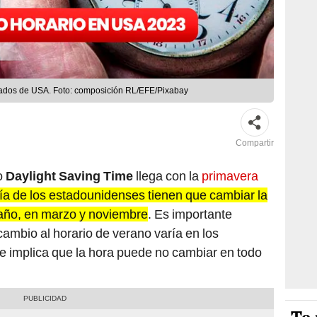
stados de USA. Foto: composición RL/EFE/Pixabay
Compartir
o
Daylight Saving
Time
llega con la
primavera
a de los estadounidenses tienen que cambiar la
 año, en marzo y noviembre
. Es importante
cambio al horario de verano varía en los
ue implica que la hora puede no cambiar en todo