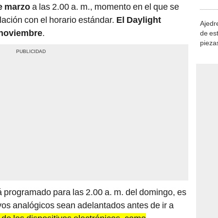
de marzo
a las 2.00 a. m., momento en el que se
demue
elación con el horario estándar.
El Daylight
Ajedre
 noviembre
.
de es
piezas
consi
á programado para las 2.00 a. m. del domingo, es
ivos analógicos sean adelantados antes de ir a