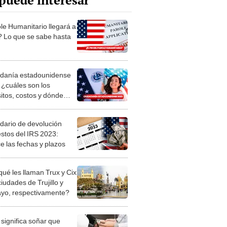
puede interesar
le Humanitario llegará a
n? Lo que se sabe hasta
danía estadounidense
 ¿cuáles son los
sitos, costos y dónde
ntar la solicitud en USA?
dario de devolución
stos del IRS 2023:
e las fechas y plazos
qué les llaman Trux y Cix
ciudades de Trujillo y
ayo, respectivamente?
significa soñar que