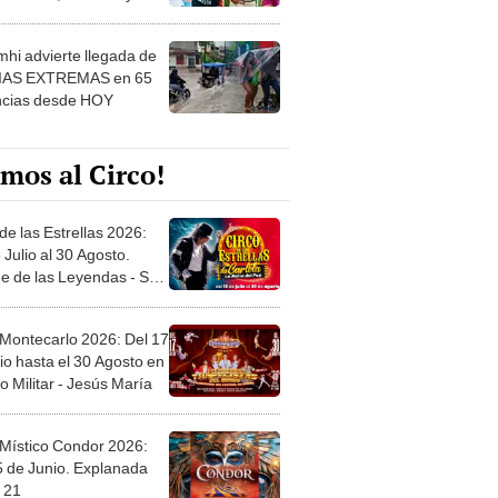
 ver
hi advierte llegada de
IAS EXTREMAS en 65
ncias desde HOY
mos al Circo!
de las Estrellas 2026:
 Julio al 30 Agosto.
e de las Leyendas - San
l
 Montecarlo 2026: Del 17
io hasta el 30 Agosto en
o Militar - Jesús María
 Místico Condor 2026:
5 de Junio. Explanada
 21