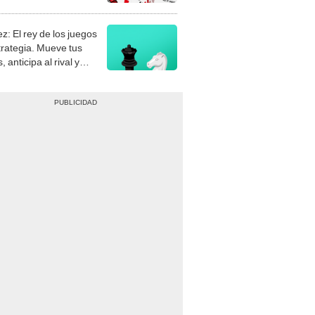
stra tu habilidad.
z: El rey de los juegos
trategia. Mueve tus
, anticipa al rival y
gue el jaque mate.