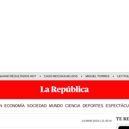
NUANO RESULTADOS HOY
CASO MOCHASUELDOS
MIGUEL TORRES
LEY PU
N
ECONOMÍA
SOCIEDAD
MUNDO
CIENCIA
DEPORTES
ESPECTÁCU
TE R
14 Mar 2023 | 11:50 h