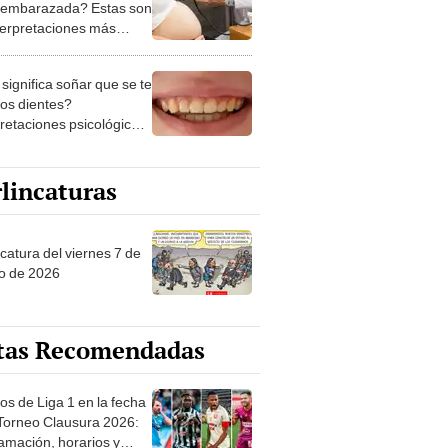
 embarazada? Estas son
nterpretaciones más
nes
significa soñar que se te
los dientes?
pretaciones psicológicas
ibles explicaciones
lincaturas
catura del viernes 7 de
o de 2026
tas Recomendadas
os de Liga 1 en la fecha
 Torneo Clausura 2026:
amación, horarios y