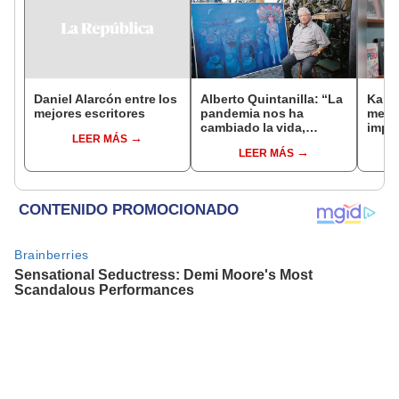
Daniel Alarcón entre los
Alberto Quintanilla: “La
Kari
mejores escritores
pandemia nos ha
memo
cambiado la vida,
impo
LEER MÁS
somos pocos libres”
LEER MÁS