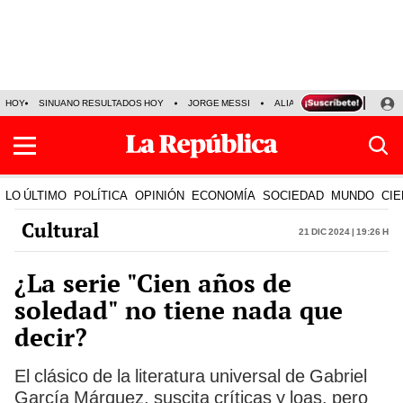
HOY
SINUANO RESULTADOS HOY
JORGE MESSI
ALIANZA LIMA VS SPORT BO
LO ÚLTIMO
POLÍTICA
OPINIÓN
ECONOMÍA
SOCIEDAD
MUNDO
CIE
Cultural
21 Dic 2024 | 19:26 h
¿La serie "Cien años de
soledad" no tiene nada que
decir?
El clásico de la literatura universal de Gabriel
García Márquez, suscita críticas y loas, pero