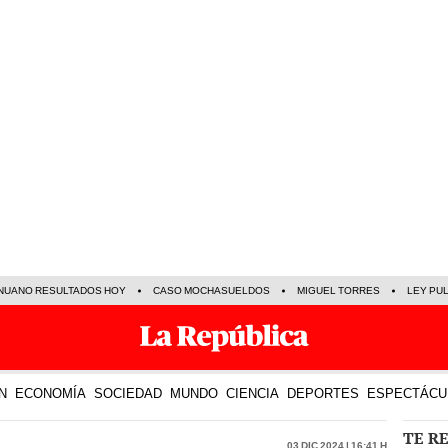
NUANO RESULTADOS HOY
CASO MOCHASUELDOS
MIGUEL TORRES
LEY PU
N
ECONOMÍA
SOCIEDAD
MUNDO
CIENCIA
DEPORTES
ESPECTÁCU
TE R
03 Dic 2024 | 16:41 h