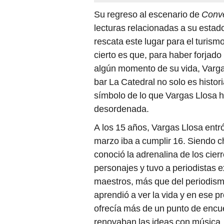
Su regreso al escenario de
Conve
lecturas relacionadas a su estado
rescata este lugar para el turismo
cierto es que, para haber forjado
algún momento de su vida, Vargas
bar La Catedral no solo es histori
símbolo de lo que Vargas Llosa h
desordenada.
A los 15 años, Vargas Llosa entró
marzo iba a cumplir 16. Siendo c
conoció la adrenalina de los cier
personajes y tuvo a periodistas 
maestros, más que del periodismo
aprendió a ver la vida y en ese p
ofrecía más de un punto de encu
renovaban las ideas con música, 
vivir en una década de intensida