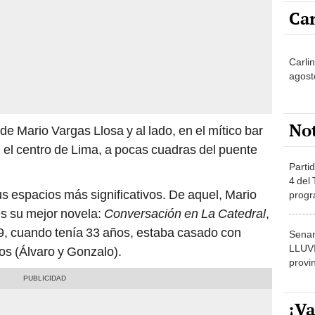
Car
Carlin
agost
No
de Mario Vargas Llosa y al lado, en el mítico bar
 el centro de Lima, a pocas cuadras del puente
Partid
4 del
us espacios más significativos. De aquel, Mario
progr
dónde
es su mejor novela:
Conversación en La Catedral
,
69, cuando tenía 33 años, estaba casado con
Senam
LLUV
os (Álvaro y Gonzalo).
provi
¡Va