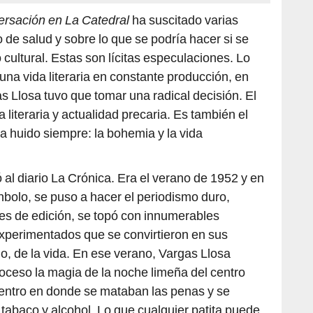
rsación en La Catedral
ha suscitado varias
 de salud y sobre lo que se podría hacer si se
 cultural. Estas son lícitas especulaciones. Lo
 una vida literaria en constante producción, en
 Llosa tuvo que tomar una radical decisión. El
a literaria y actualidad precaria. Es también el
a huido siempre: la bohemia y la vida
 al diario La Crónica. Era el verano de 1952 y en
hbolo, se puso a hacer el periodismo duro,
res de edición, se topó con innumerables
experimentados que se convirtieron en sus
, de la vida. En ese verano, Vargas Llosa
roceso la magia de la noche limeña del centro
entro en donde se mataban las penas y se
tabaco y alcohol. Lo que cualquier patita puede
d nocturna, Vargas Llosa lo hizo en tres meses y