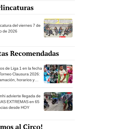
lincaturas
catura del viernes 7 de
o de 2026
tas Recomendadas
os de Liga 1 en la fecha
 Torneo Clausura 2026:
amación, horarios y
 ver
hi advierte llegada de
IAS EXTREMAS en 65
ncias desde HOY
mos al Circo!