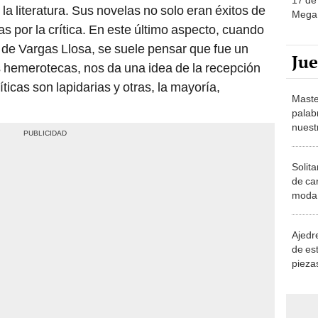
s por la crítica. En este último aspecto, cuando
ra de Vargas Llosa, se suele pensar que fue un
Ju
as hemerotecas, nos da una idea de la recepción
ticas son lapidarias y otras, la mayoría,
Maste
palab
nuest
Solita
de ca
moda.
demue
Ajedre
de es
piezas
consi