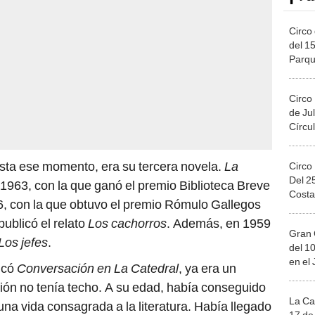
Circo 
del 15
Parqu
Migue
Circo
de Jul
Círcul
asta ese momento, era su tercera novela.
La
Circo
Del 2
 1963, con la que ganó el premio Biblioteca Breve
Costa
, con la que obtuvo el premio Rómulo Gallegos
ublicó el relato
Los cachorros
. Además, en 1959
Gran 
Los jefes
.
del 10
en el
icó
Conversación en La Catedral
, ya era un
ión no tenía techo. A su edad, había conseguido
La Ca
na vida consagrada a la literatura. Había llegado
17 de 
a literatura. Sus novelas no solo eran éxitos de
Mega 