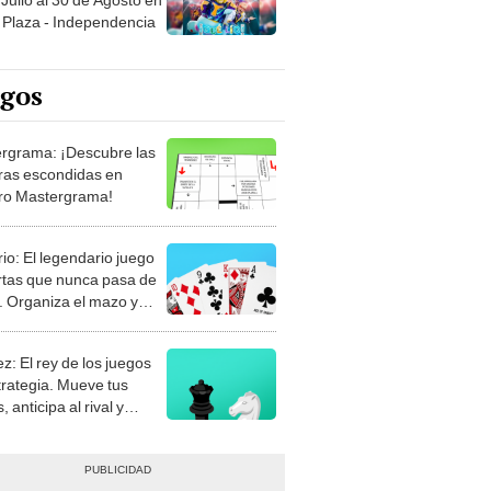
egos
rgrama: ¡Descubre las
ras escondidas en
ro Mastergrama!
rio: El legendario juego
rtas que nunca pasa de
 Organiza el mazo y
stra tu habilidad.
z: El rey de los juegos
trategia. Mueve tus
, anticipa al rival y
gue el jaque mate.