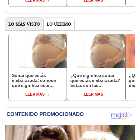
LEER MÁS
LEER MÁS
comunes
psico
expl
LO MÁS VISTO
LO ÚLTIMO
Soñar que estás
¿Qué significa soñar
¿Qué 
embarazada: conoce
que estás embarazada?
que s
qué significa este
Estas son las
dient
interesante sueño
interpretaciones más
pres
LEER MÁS
LEER MÁS
comunes