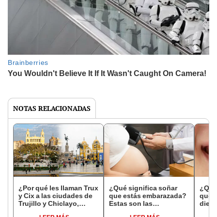
NOTAS RELACIONADAS
¿Por qué les llaman Trux
¿Qué significa soñar
¿Qué 
y Cix a las ciudades de
que estás embarazada?
que s
Trujillo y Chiclayo,
Estas son las
dien
respectivamente?
interpretaciones más
Inter