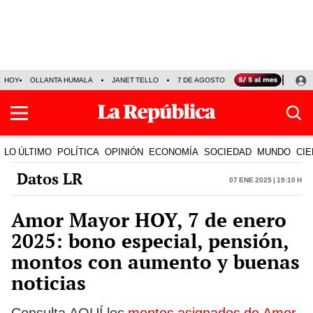
HOY
OLLANTA HUMALA
JANET TELLO
7 DE AGOSTO
TINKA RESULTADOS
LO ÚLTIMO
POLÍTICA
OPINIÓN
ECONOMÍA
SOCIEDAD
MUNDO
CIE
Datos LR
07 Ene 2025 | 19:10 h
Amor Mayor HOY, 7 de enero
2025: bono especial, pensión,
montos con aumento y buenas
noticias