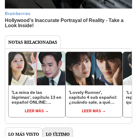
NOTAS RELACIONADAS
'La reina de las
'Lovely Runner',
‘Love
lágrimas', capítulo 13 en
capitulo 4 sub español:
repar
español ONLINE:
¿cuándo sale, a qué
quién
¿dónde, cuándo y a qué
hora y dónde ver la serie
Byeo
LEER MÁS
LEER MÁS
hora ver el k-drama?
coreana?
Hye 
LO MÁS VISTO
LO ÚLTIMO