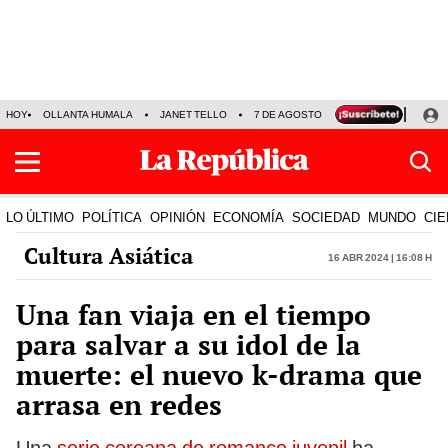
HOY
OLLANTA HUMALA
JANET TELLO
7 DE AGOSTO
TINKA RESULTADOS
LO ÚLTIMO
POLÍTICA
OPINIÓN
ECONOMÍA
SOCIEDAD
MUNDO
CIE
Cultura Asiática
16 Abr 2024 | 16:08 h
Una fan viaja en el tiempo
para salvar a su idol de la
muerte: el nuevo k-drama que
arrasa en redes