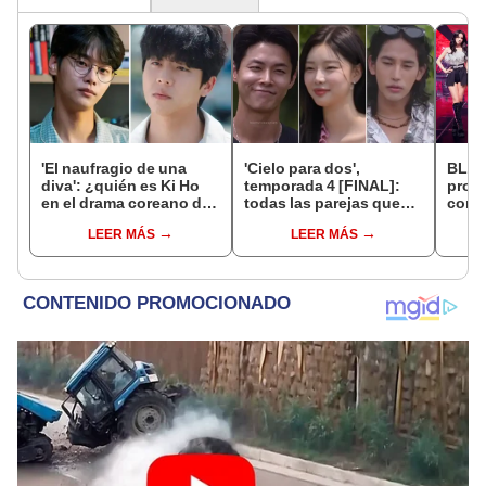
'El naufragio de una
'Cielo para dos',
BLAC
diva': ¿quién es Ki Ho
temporada 4 [FINAL]:
prote
en el drama coreano de
todas las parejas que
comeb
Netflix con Park Eun
encontraron el amor en
mese
LEER MÁS
LEER MÁS
Bin?
el reality de Netflix con
Lee Si An