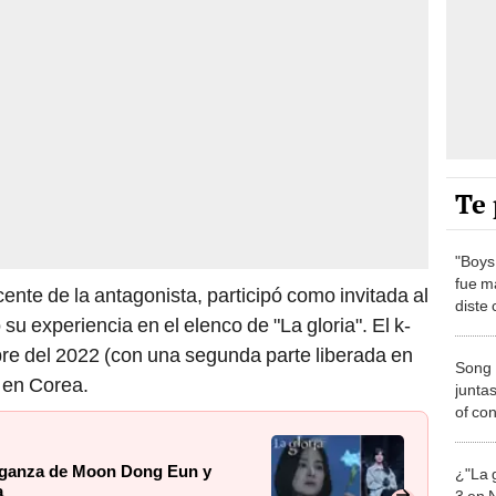
Te 
"Boys
fue ma
cente de la antagonista, participó como invitada al
diste 
u experiencia en el elenco de "La gloria". El k-
repre
re del 2022 (con una segunda parte liberada en
Song 
 en Corea.
junta
of co
la ser
 venganza de Moon Dong Eun y
¿"La 
a
3 en N