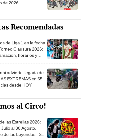
o de 2026
tas Recomendadas
os de Liga 1 en la fecha
 Torneo Clausura 2026:
amación, horarios y
 ver
hi advierte llegada de
IAS EXTREMAS en 65
ncias desde HOY
mos al Circo!
de las Estrellas 2026:
 Julio al 30 Agosto.
e de las Leyendas - San