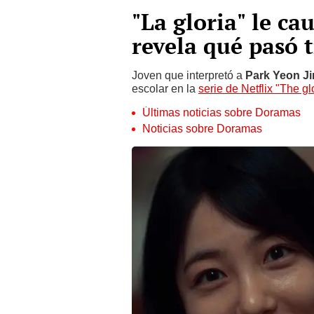
"La gloria" le cau
revela qué pasó 
Joven que interpretó a
Park Yeon J
escolar en la
serie de Netflix "The gl
Últimas noticias sobre Doramas
Noticias sobre Doramas