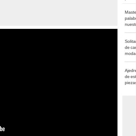
Maste
palab
nuest
Solita
de ca
moda.
demue
Ajedre
de es
piezas
consi