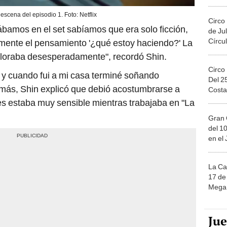
Migue
 escena del episodio 1. Foto: Netflix
Circo
ábamos en el set sabíamos que era solo ficción,
de Jul
Círcul
mente el pensamiento '¿qué estoy haciendo?' La
z lloraba desesperadamente", recordó Shin.
Circo
 y cuando fui a mi casa terminé soñando
Del 2
demás, Shin explicó que debió acostumbrarse a
Costa
es estaba muy sensible mientras trabajaba en "La
Gran 
del 10
en el
La Ca
17 de 
Mega 
Ju