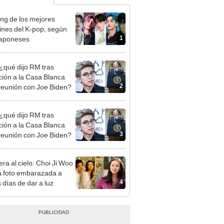
ng de los mejores
rines del K-pop, según
1
japoneses
¿qué dijo RM tras
ación a la Casa Blanca
2
reunión con Joe Biden?
¿qué dijo RM tras
ación a la Casa Blanca
3
reunión con Joe Biden?
era al cielo: Choi Ji Woo
a foto embarazada a
4
 días de dar a luz