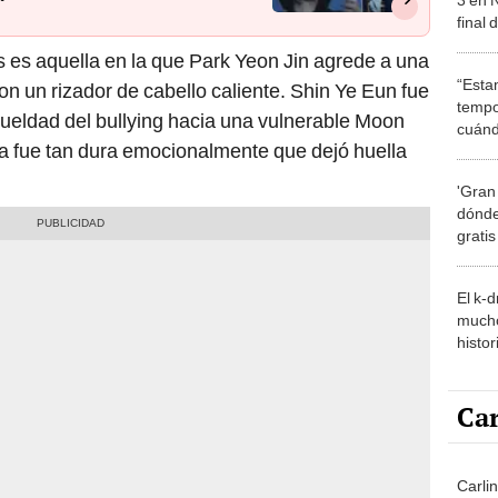
final 
dejad
es aquella en la que Park Yeon Jin agrede a una
“Esta
 un rizador de cabello caliente. Shin Ye Eun fue
tempo
rueldad del bullying hacia una vulnerable Moon
cuánd
a fue tan dura emocionalmente que dejó huella
de la
'Gran
dónde
grati
El k-
mucho
histor
hered
Car
Carlin