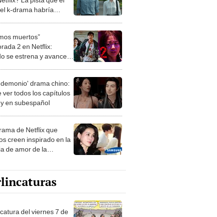
del k-drama habría
o
mos muertos”
rada 2 en Netflix:
o se estrena y avances
 temporada
 demonio' drama chino:
 ver todos los capítulos
s y en subespañol
drama de Netflix que
s creen inspirado en la
ia de amor de la
era de Samsung
lincaturas
catura del viernes 7 de