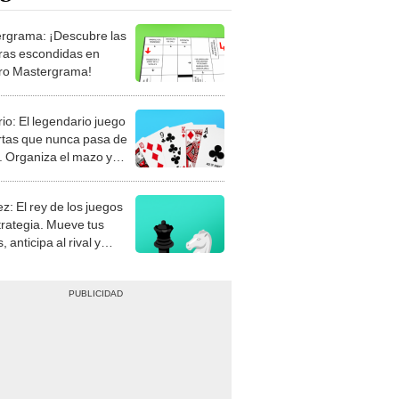
rgrama: ¡Descubre las
ras escondidas en
ro Mastergrama!
rio: El legendario juego
rtas que nunca pasa de
 Organiza el mazo y
stra tu habilidad.
z: El rey de los juegos
trategia. Mueve tus
, anticipa al rival y
gue el jaque mate.