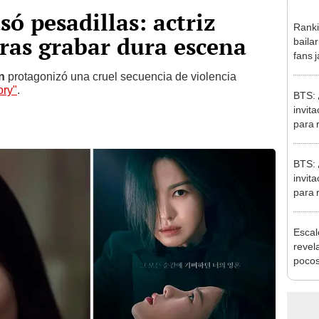
só pesadillas: actriz
Ranki
tras grabar dura escena
baila
fans 
in
protagonizó una cruel secuencia de violencia
ory"
.
BTS: 
invit
para 
BTS: 
invit
para 
Escal
revel
pocos