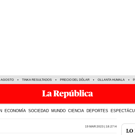
E AGOSTO
TINKA RESULTADOS
PRECIO DEL DÓLAR
OLLANTA HUMALA
P
N
ECONOMÍA
SOCIEDAD
MUNDO
CIENCIA
DEPORTES
ESPECTÁCU
19 Mar 2023 | 18:27 h
LO