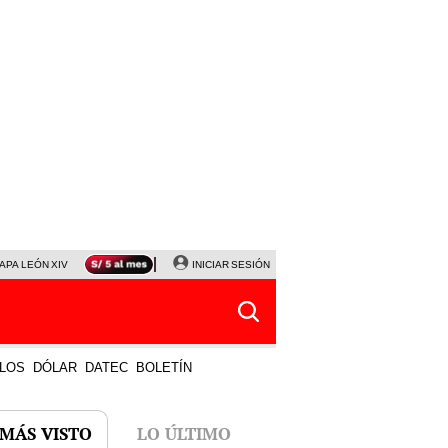
APA LEÓN XIV
NALDY SALDAÑA
INICIAR SESIÓN
LA BELLA LUZ
MAGALY MEDINA
HORÓS
LOS
DÓLAR
DATEC
BOLETÍN
 MÁS VISTO
LO ÚLTIMO