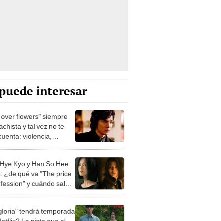
puede interesar
 over flowers" siempre
chista y tal vez no te
cuenta: violencia,
sión y más
Hye Kyo y Han So Hee
s: ¿de qué va "The price
nfession" y cuándo sale
ie?
gloria" tendrá temporada
etflix? La pista que el