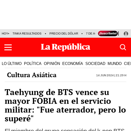
HOY
TINKA RESULTADOS
PRECIO DEL DÓLAR
7 DE AGOSTO
OLLANTA H
LO ÚLTIMO
POLÍTICA
OPINIÓN
ECONOMÍA
SOCIEDAD
MUNDO
CIE
Cultura Asiática
14 Jun 2024 | 21:29 h
Taehyung de BTS vence su
mayor FOBIA en el servicio
militar: "Fue aterrador, pero lo
superé"