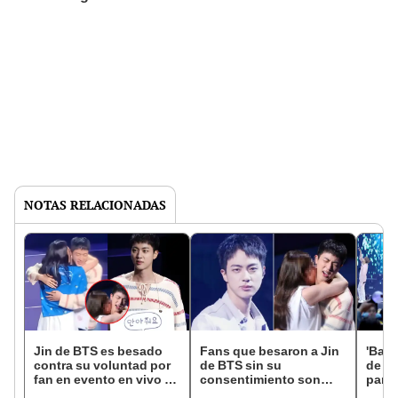
NOTAS RELACIONADAS
Jin de BTS es besado
Fans que besaron a Jin
'Ban
contra su voluntad por
de BTS sin su
de BT
fan en evento en vivo y
consentimiento son
para 
el incidente genera
denunciadas por acoso
horar