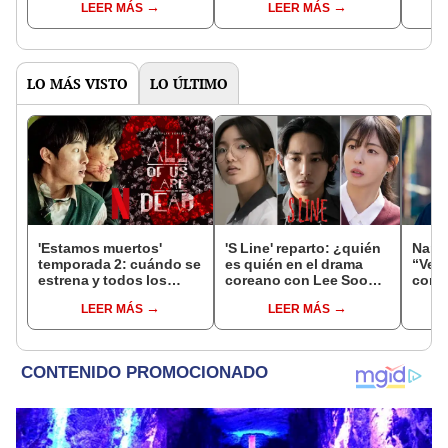
LEER MÁS
LEER MÁS
repudio en las redes
sexual en Corea
LO MÁS VISTO
LO ÚLTIMO
'Estamos muertos'
'S Line' reparto: ¿quién
Nam 
temporada 2: cuándo se
es quién en el drama
“Vein
estrena y todos los
coreano con Lee Soo
conf
detalles de la nueva
Hyuk?
contr
LEER MÁS
LEER MÁS
entrega
acusa