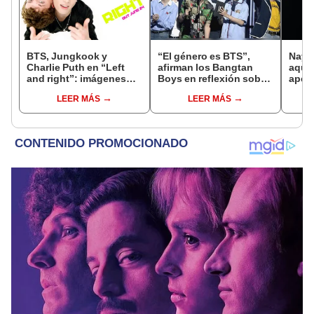
BTS, Jungkook y
“El género es BTS”,
Naye
Charlie Puth en “Left
afirman los Bangtan
aquí e
and right”: imágenes
Boys en reflexión sobre
apert
teaser y fecha de
su estilo musical
Naye
LEER MÁS
LEER MÁS
estreno oficial