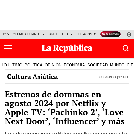
HOY
OLLANTA HUMALA
JANET TELLO
7 DE AGOSTO
TINKA RESULTADOS
LO ÚLTIMO
POLÍTICA
OPINIÓN
ECONOMÍA
SOCIEDAD
MUNDO
CIE
Cultura Asiática
28 Jul 2024 | 17:59 h
Estrenos de doramas en
agosto 2024 por Netflix y
Apple TV: ‘Pachinko 2’, ‘Love
Next Door’, ‘Influencer’ y más