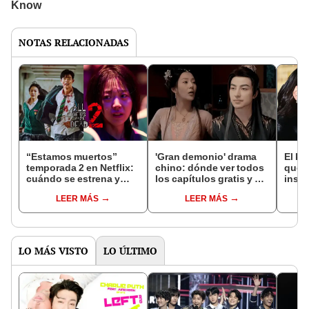
NOTAS RELACIONADAS
“Estamos muertos”
'Gran demonio' drama
El k-
temporada 2 en Netflix:
chino: dónde ver todos
que 
cuándo se estrena y
los capítulos gratis y en
inspi
avances de la
subespañol
de am
LEER MÁS
LEER MÁS
temporada
de S
LO MÁS VISTO
LO ÚLTIMO