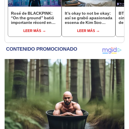
Rosé de BLACKPINK:
It’s okay to not be okay:
BTS, 
“On the ground” batió
así se grabó apasionada
cines
importante récord en
escena de Kim Soo
de es
Spotify
Hyun y Seo Ye Ji
onlin
LEER MÁS
LEER MÁS
[VIDEOS]
conc