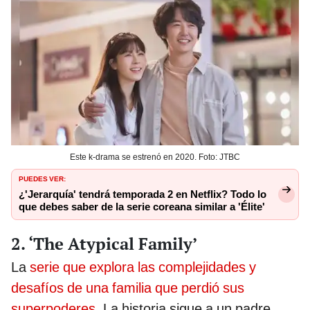
Este k-drama se estrenó en 2020. Foto: JTBC
PUEDES VER:
¿'Jerarquía' tendrá temporada 2 en Netflix? Todo lo
que debes saber de la serie coreana similar a 'Élite'
2. ‘The Atypical Family’
La
serie que explora las complejidades y
desafíos de una familia que perdió sus
superpoderes
. La historia sigue a un padre