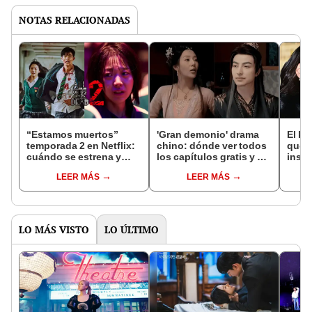
NOTAS RELACIONADAS
“Estamos muertos”
'Gran demonio' drama
El k-
temporada 2 en Netflix:
chino: dónde ver todos
que 
cuándo se estrena y
los capítulos gratis y en
inspi
avances de la
subespañol
de am
LEER MÁS
LEER MÁS
temporada
de S
LO MÁS VISTO
LO ÚLTIMO