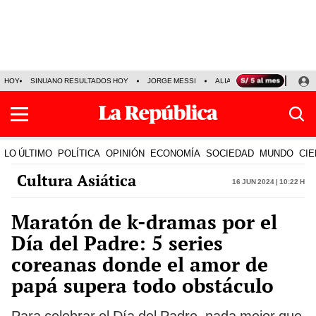
HOY
SINUANO RESULTADOS HOY
JORGE MESSI
ALIANZA LIMA VS SPORT BO
LO ÚLTIMO
POLÍTICA
OPINIÓN
ECONOMÍA
SOCIEDAD
MUNDO
CIE
Cultura Asiática
16 Jun 2024 | 10:22 h
Maratón de k-dramas por el
Día del Padre: 5 series
coreanas donde el amor de
papá supera todo obstáculo