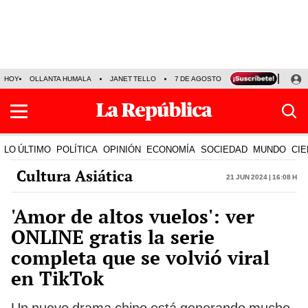
HOY
OLLANTA HUMALA
JANET TELLO
7 DE AGOSTO
TINKA RESULTADOS
LO ÚLTIMO
POLÍTICA
OPINIÓN
ECONOMÍA
SOCIEDAD
MUNDO
CIE
Cultura Asiática
21 Jun 2024 | 16:08 h
'Amor de altos vuelos': ver
ONLINE gratis la serie
completa que se volvió viral
en TikTok