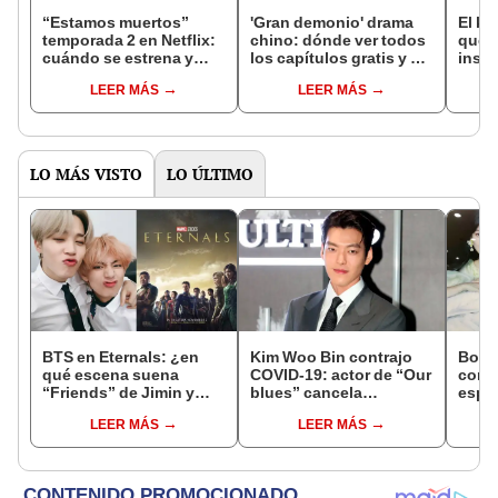
“Estamos muertos”
'Gran demonio' drama
El k-
temporada 2 en Netflix:
chino: dónde ver todos
que 
cuándo se estrena y
los capítulos gratis y en
inspi
avances de la
subespañol
de am
LEER MÁS
LEER MÁS
temporada
de S
LO MÁS VISTO
LO ÚLTIMO
BTS en Eternals: ¿en
Kim Woo Bin contrajo
Boda
qué escena suena
COVID-19: actor de “Our
core
“Friends” de Jimin y
blues” cancela
esper
Taehyung?
actividades
de Pa
LEER MÁS
LEER MÁS
Tae 