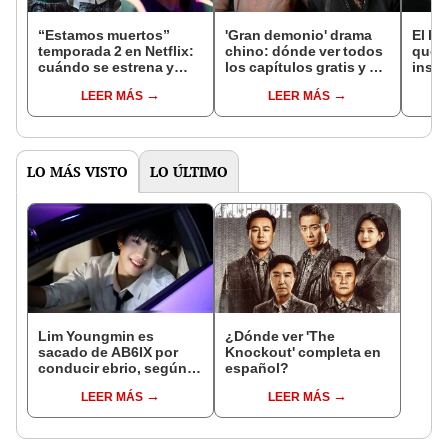
“Estamos muertos”
'Gran demonio' drama
El k-
temporada 2 en Netflix:
chino: dónde ver todos
que 
cuándo se estrena y
los capítulos gratis y en
inspi
avances de la
subespañol
de am
LEER MÁS
LEER MÁS
temporada
de S
LO MÁS VISTO
LO ÚLTIMO
Lim Youngmin es
¿Dónde ver 'The
sacado de AB6IX por
Knockout' completa en
conducir ebrio, según
español?
anunció New Music
LEER MÁS
LEER MÁS