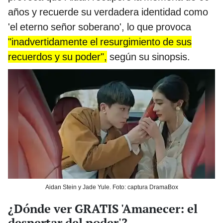
años y recuerde su verdadera identidad como
'el eterno señor soberano', lo que provoca
"inadvertidamente el resurgimiento de sus
recuerdos y su poder",
según su sinopsis.
Aidan Stein y Jade Yule. Foto: captura DramaBox
¿Dónde ver GRATIS 'Amanecer: el
despertar del poder'?