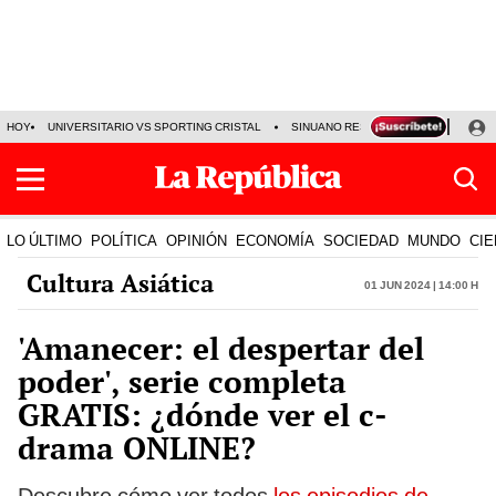
HOY
UNIVERSITARIO VS SPORTING CRISTAL
SINUANO RESULTADOS HOY
CA
LO ÚLTIMO
POLÍTICA
OPINIÓN
ECONOMÍA
SOCIEDAD
MUNDO
CIE
Cultura Asiática
01 Jun 2024 | 14:00 h
'Amanecer: el despertar del
poder', serie completa
GRATIS: ¿dónde ver el c-
drama ONLINE?