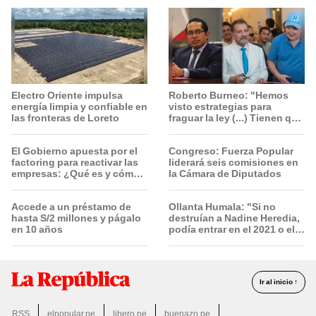
Electro Oriente impulsa
Roberto Burneo: "Hemos
energía limpia y confiable en
visto estrategias para
las fronteras de Loreto
fraguar la ley (...) Tienen que
conocer toda la lista"
El Gobierno apuesta por el
Congreso: Fuerza Popular
factoring para reactivar las
liderará seis comisiones en
empresas: ¿Qué es y cómo
la Cámara de Diputados
funciona?
Accede a un préstamo de
Ollanta Humala: "Si no
hasta S/2 millones y págalo
destruían a Nadine Heredia,
en 10 años
podía entrar en el 2021 o el
2026"
Ir al inicio ↑
RSS
elpopular.pe
libero.pe
buenazo.pe