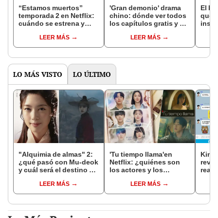
“Estamos muertos”
'Gran demonio' drama
El k-
temporada 2 en Netflix:
chino: dónde ver todos
que 
cuándo se estrena y
los capítulos gratis y en
inspi
avances de la
subespañol
de am
LEER MÁS
LEER MÁS
temporada
de S
LO MÁS VISTO
LO ÚLTIMO
"Alquimia de almas" 2:
'Tu tiempo llama'en
Kim 
¿qué pasó con Mu-deok
Netflix: ¿quiénes son
revel
y cuál será el destino de
los actores y los
reacc
Nak Su?
protagonistas en el k-
exno
LEER MÁS
LEER MÁS
drama?