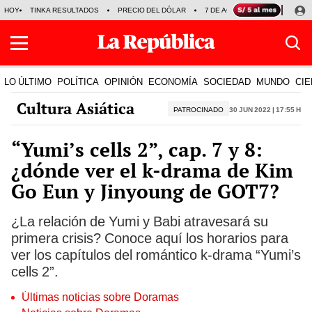
HOY
TINKA RESULTADOS
PRECIO DEL DÓLAR
7 DE AGOSTO
OLLANTA H
LO ÚLTIMO
POLÍTICA
OPINIÓN
ECONOMÍA
SOCIEDAD
MUNDO
CIE
Cultura Asiática
PATROCINADO
30 Jun 2022 | 17:55 h
“Yumi’s cells 2”, cap. 7 y 8:
¿dónde ver el k-drama de Kim
Go Eun y Jinyoung de GOT7?
¿La relación de Yumi y Babi atravesará su
primera crisis? Conoce aquí los horarios para
ver los capítulos del romántico k-drama “Yumi’s
cells 2”.
Últimas noticias sobre Doramas