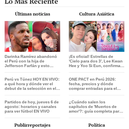
Lo Más Reciente
Últimas noticias
Cultura Asiática
Darinka Ramírez abandonó
¡Es oficial! Estrellas de
el Perú con la hija de
'Cielo para dos 3', Lee Kwan
Jefferson Farfán y esto
Hee y Yoo Si Eun, confirman
compartió el exfutbolista:
su romance y emocionan a
“A ti que…”
sus seguidores
Perú vs Túnez HOY EN VIVO:
ONE PACT en Perú 2026:
a qué hora y dónde ver el
fecha, precios y dónde
debut de la selección en el
comprar entradas para el
Mundial Sub 17 de Vóley
concierto del famoso grupo
2026
de k-pop
Partidos de hoy, jueves 6 de
¿Cuándo salen los
agosto: horarios y canales
capítulos de 'Muertos de
para ver fútbol EN VIVO
amor'?: guía completa para
ver la serie coreana de
Netflix
Publirreportajes
Política