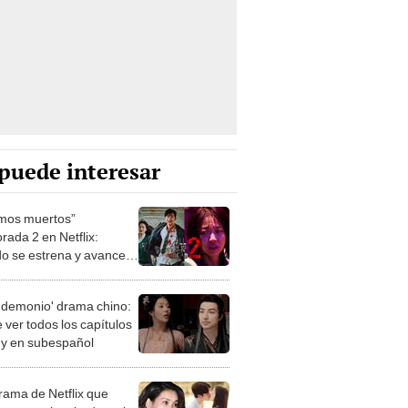
puede interesar
mos muertos”
rada 2 en Netflix:
o se estrena y avances
 temporada
 demonio' drama chino:
 ver todos los capítulos
s y en subespañol
drama de Netflix que
s creen inspirado en la