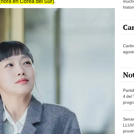
histor
hered
Car
Carlin
agost
No
Partid
4 del
progr
dónde
Senam
LLUV
provi