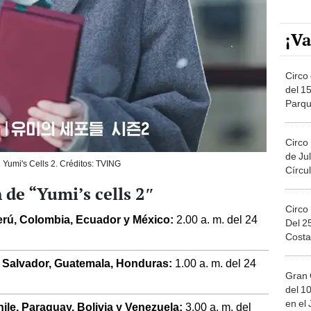
¡Va
Circo 
del 15
Parqu
Migue
Circo
de Jul
 Yumi's Cells 2. Créditos: TVING
Círcul
 de “Yumi’s cells 2″
Circo
 Perú, Colombia, Ecuador y México:
2.00 a. m. del 24
Del 2
Costa
 El Salvador, Guatemala, Honduras:
1.00 a. m. del 24
Gran 
del 10
en el
Chile, Paraguay, Bolivia y Venezuela:
3.00 a. m. del