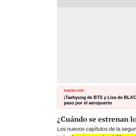
PUEDES VER:
¡Taehyung de BTS y Lisa de BLACK
paso por el aeropuerto
¿Cuándo se estrenan lo
Los nuevos capítulos de la segu
todos
los viernes a las 4.00 p.m.