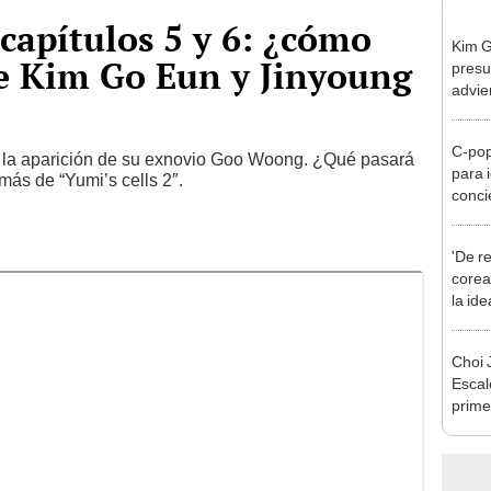
 capítulos 5 y 6: ¿cómo
Kim 
de Kim Go Eun y Jinyoung
presu
advie
evide
C-pop
n la aparición de su exnovio Goo Woong. ¿Qué pasará
para 
más de “Yumi’s cells 2″.
conci
'De re
corea
la id
Choi 
Escale
prime