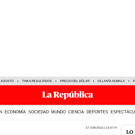
E AGOSTO
TINKA RESULTADOS
PRECIO DEL DÓLAR
OLLANTA HUMALA
P
N
ECONOMÍA
SOCIEDAD
MUNDO
CIENCIA
DEPORTES
ESPECTÁCU
27 Jun 2022 | 14:07 h
LO