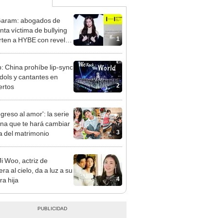
Garam: abogados de
nta víctima de bullying
1
rten a HYBE con revelar
ncia
: China prohíbe lip-sync
idols y cantantes en
2
ertos
greso al amor': la serie
na que te hará cambiar
3
ea del matrimonio
Ji Woo, actriz de
ra al cielo, da a luz a su
4
ra hija