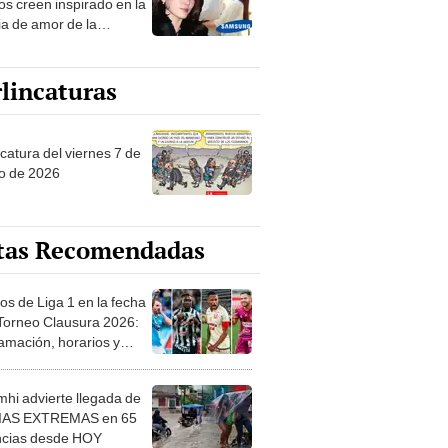
ia de amor de la
era de Samsung
lincaturas
catura del viernes 7 de
o de 2026
tas Recomendadas
os de Liga 1 en la fecha
 Torneo Clausura 2026:
amación, horarios y
 ver
hi advierte llegada de
IAS EXTREMAS en 65
ncias desde HOY