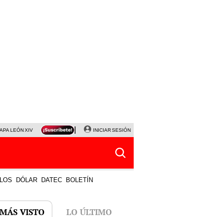
APA LEÓN XIV
NALDY SALDAÑA
INICIAR SESIÓN
LA BELLA LUZ
MAGALY MEDINA
HORÓS
LOS
DÓLAR
DATEC
BOLETÍN
 MÁS VISTO
LO ÚLTIMO