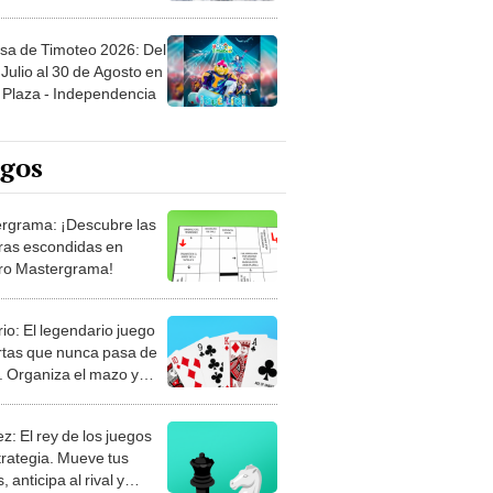
sa de Timoteo 2026: Del
Julio al 30 de Agosto en
Plaza - Independencia
egos
rgrama: ¡Descubre las
ras escondidas en
ro Mastergrama!
rio: El legendario juego
rtas que nunca pasa de
 Organiza el mazo y
stra tu habilidad.
z: El rey de los juegos
trategia. Mueve tus
, anticipa al rival y