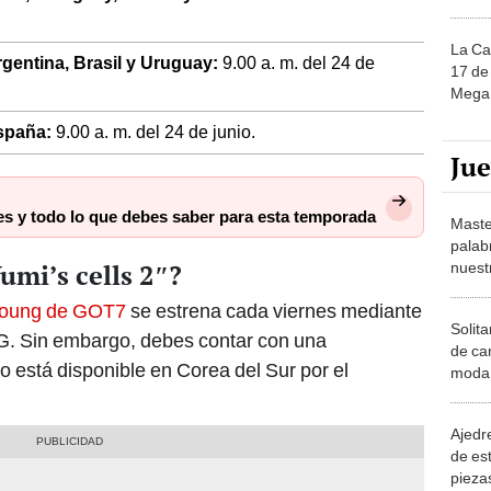
La Ca
Argentina, Brasil y Uruguay:
9.00 a. m. del 24 de
17 de 
Mega 
España:
9.00 a. m. del 24 de junio.
Ju
jes y todo lo que debes saber para esta temporada
Maste
palab
umi’s cells 2″?
nuest
nyoung de GOT7
se estrena cada viernes mediante
Solita
G. Sin embargo, debes contar con una
de ca
lo está disponible en Corea del Sur por el
moda.
demue
Ajedre
de es
piezas