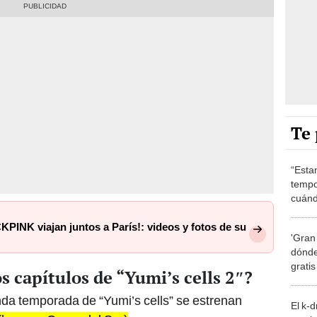
Te 
“Esta
tempo
cuánd
de la
PINK viajan juntos a París!: videos y fotos de su
'Gran
dónde
grati
s capítulos de “Yumi’s cells 2″?
nda temporada de “Yumi’s cells” se estrenan
El k-
 (hora en Corea del Sur)
.
mucho