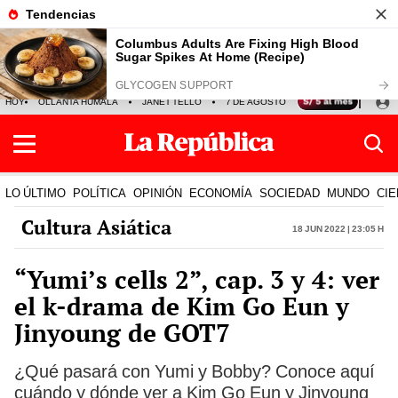
HOY
OLLANTA HUMALA
JANET TELLO
7 DE AGOSTO
TINKA RESULTADOS
LO ÚLTIMO
POLÍTICA
OPINIÓN
ECONOMÍA
SOCIEDAD
MUNDO
CIE
Cultura Asiática
18 Jun 2022 | 23:05 h
“Yumi’s cells 2”, cap. 3 y 4: ver
el k-drama de Kim Go Eun y
Jinyoung de GOT7
¿Qué pasará con Yumi y Bobby? Conoce aquí
cuándo y dónde ver a Kim Go Eun y Jinyoung