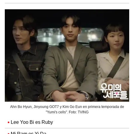
Ahn Bo Hyun, Jinyoung GOT7 y Kim Go Eun en primera temporada de
"Yumi's cells". Foto: TVING
Lee Yoo Bi es Ruby
Mi Ram es Yi Da