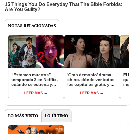
NOTAS RELACIONADAS
“Estamos muertos”
'Gran demonio' drama
El k-
temporada 2 en Netflix:
chino: dónde ver todos
que 
cuándo se estrena y
los capítulos gratis y en
inspi
avances de la
subespañol
de am
LEER MÁS
LEER MÁS
temporada
de S
LO MÁS VISTO
LO ÚLTIMO