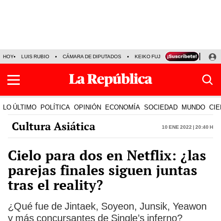
HOY
LUIS RUBIO
CÁMARA DE DIPUTADOS
KEIKO FUJIMORI
LA BELLA LU
LO ÚLTIMO
POLÍTICA
OPINIÓN
ECONOMÍA
SOCIEDAD
MUNDO
CIE
Cultura Asiática
10 Ene 2022 | 20:40 h
Cielo para dos en Netflix: ¿las
parejas finales siguen juntas
tras el reality?
¿Qué fue de Jintaek, Soyeon, Junsik, Yeawon
y más concursantes de Single’s inferno?