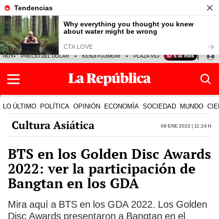
HOY
PRECIO DEL DÓLAR
KENJI FUJIMORI
PLAZA VEA
FERIADOS
KE
LO ÚLTIMO
POLÍTICA
OPINIÓN
ECONOMÍA
SOCIEDAD
MUNDO
CIE
Cultura Asiática
08 Ene 2022 | 11:24 h
BTS en los Golden Disc Awards
2022: ver la participación de
Bangtan en los GDA
Mira aquí a BTS en los GDA 2022. Los Golden
Disc Awards presentaron a Bangtan en el